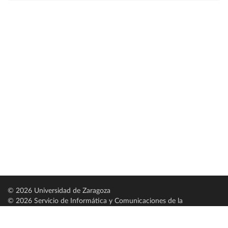
© 2026 Universidad de Zaragoza
© 2026 Servicio de Informática y Comunicaciones de la
Universidad de Zaragoza (
SICUZ
)
Universidad de Zaragoza