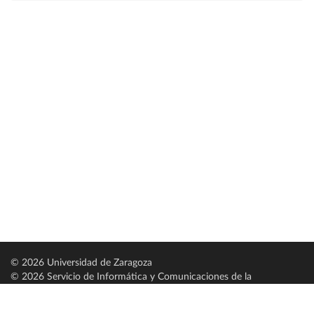
© 2026 Universidad de Zaragoza
© 2026 Servicio de Informática y Comunicaciones de la
Universidad de Zaragoza (
SICUZ
)
Universidad de Zaragoza