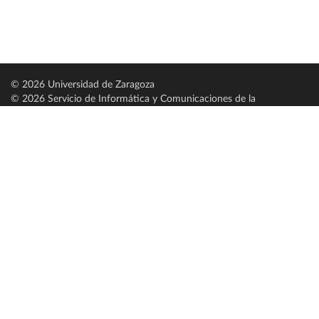
© 2026 Universidad de Zaragoza
© 2026 Servicio de Informática y Comunicaciones de la
Universidad de Zaragoza (
SICUZ
)
Universidad de Zaragoza
C/ Pedro Cerbuna, 12
ES-50009 Zaragoza
España / Spain
Tel: +34 976761000
ciu@unizar.es
Q-5018001-G
Servido por nodo: estudios
Aviso legal
|
Condiciones generales de uso
|
Política de privacidad