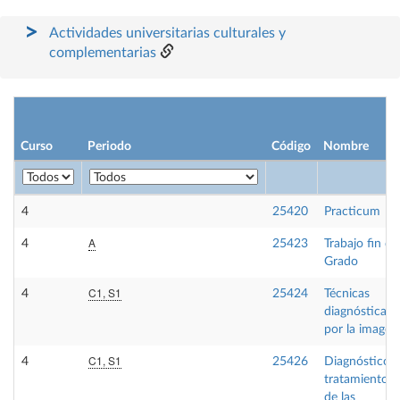
Actividades universitarias culturales y
complementarias
Curso
Periodo
Código
Nombre
4
25420
Practicum
A
4
25423
Trabajo fin de
Grado
C1, S1
4
25424
Técnicas
diagnósticas
por la imagen
C1, S1
4
25426
Diagnóstico y
tratamiento
de las