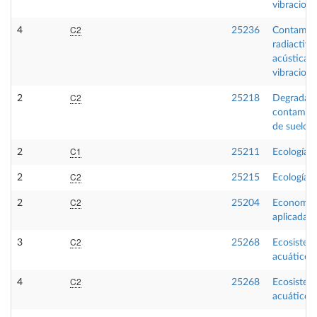
vibracione
C2
4
25236
Contamin
radiactiva,
acústica y
vibracione
C2
2
25218
Degradaci
contamina
de suelos
C1
2
25211
Ecología I
C2
2
25215
Ecología II
C2
2
25204
Economía
aplicada
C2
3
25268
Ecosistem
acuáticos
C2
4
25268
Ecosistem
acuáticos