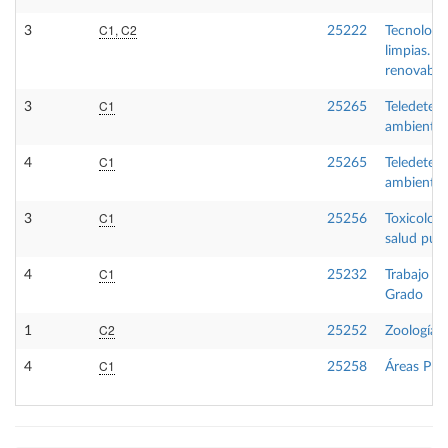
C1, C2
3
25222
Tecnologí
limpias. E
renovable
C1
3
25265
Teledetec
ambiental
C1
4
25265
Teledetec
ambiental
C1
3
25256
Toxicologí
salud públ
C1
4
25232
Trabajo fi
Grado
C2
1
25252
Zoología
C1
4
25258
Áreas Pro