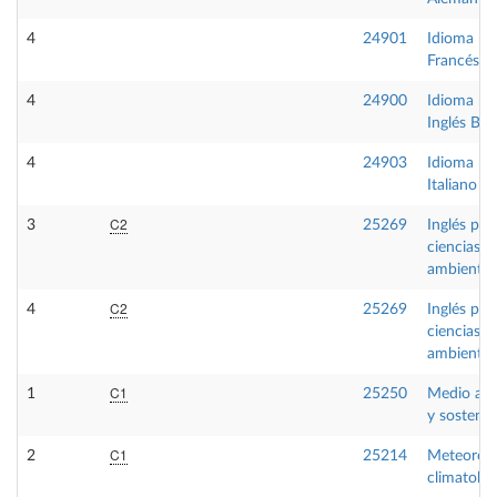
4
24901
Idioma m
Francés B
4
24900
Idioma m
Inglés B1
4
24903
Idioma m
Italiano B
C2
3
25269
Inglés par
ciencias
ambiental
C2
4
25269
Inglés par
ciencias
ambiental
C1
1
25250
Medio am
y sostenib
C1
2
25214
Meteorolo
climatolog