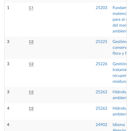
C1
1
25203
Fundamen
matemáti
para el es
del medio
ambiente
C2
3
25225
Gestión y
conservac
flora y fa
C2
3
25226
Gestión,
tratamien
recuperac
residuos
C2
3
25262
Hidrología
ambiental
C2
4
25262
Hidrología
ambiental
4
24902
Idioma m
Alemán B