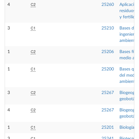
C2
4
25260
Aplicació
residuos a
y fertilida
C1
3
25210
Bases de l
ingeniería
ambiental
C2
1
25206
Bases físi
medio am
C1
1
25200
Bases quí
del medio
ambiente
C2
3
25267
Biogeograf
geobotáni
C2
4
25267
Biogeograf
geobotáni
C1
1
25201
Biología
C1
3
25241
Biotecnolo