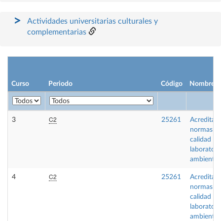
Actividades universitarias culturales y
complementarias
Curso
Periodo
Código
Nombre
C2
3
25261
Acreditaci
normas d
calidad en
laboratori
ambiental
C2
4
25261
Acreditaci
normas d
calidad en
laboratori
ambiental