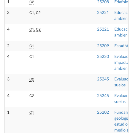
C2
1
25208
Edafologí
C1, C2
3
25221
Educació
ambiental
C1, C2
4
25221
Educació
ambiental
C1
2
25209
Estadístic
C1
4
25230
Evaluació
impacto
ambiental
C2
3
25245
Evaluació
suelos
C2
4
25245
Evaluació
suelos
C1
1
25202
Fundamen
geología p
estudio de
medio am