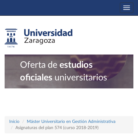
Togg
navi
Oferta de
estudios
oficiales
universitarios
Inicio
Máster Universitario en Gestión Administrativa
Asignaturas del plan 574 (curso 2018-2019)