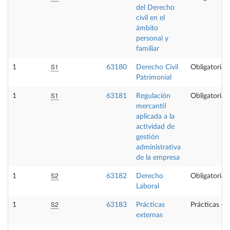
del Derecho
civil en el
ámbito
personal y
familiar
S1
1
63180
Derecho Civil
Obligatoria
Patrimonial
S1
1
63181
Regulación
Obligatoria
mercantil
aplicada a la
actividad de
gestión
administrativa
de la empresa
S2
1
63182
Derecho
Obligatoria
Laboral
S2
1
63183
Prácticas
Prácticas ex
externas