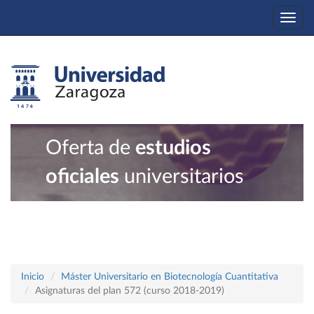
Togg
navi
Oferta de
estudios
oficiales
universitarios
Inicio
Máster Universitario en Biotecnología Cuantitativa
Asignaturas del plan 572 (curso 2018-2019)