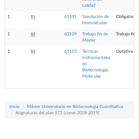
calidad
S1
1
63101
Simulación de
Obligatoria
biomoléculas
S2
1
63109
Trabajo fin de
Trabajo fin 
Máster
S2
1
63103
Técnicas
Optativa
Instrumentales
en
Biotecnología
Molecular
Inicio
Máster Universitario en Biotecnología Cuantitativa
Asignaturas del plan 572 (curso 2018-2019)