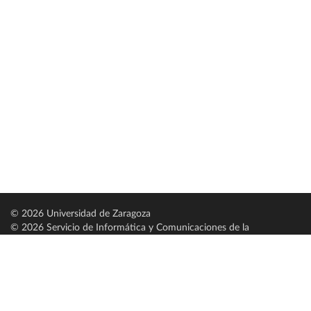
© 2026 Universidad de Zaragoza
© 2026 Servicio de Informática y Comunicaciones de la
Universidad de Zaragoza (
SICUZ
)
Universidad de Zaragoza
C/ Pedro Cerbuna, 12
ES-50009 Zaragoza
España / Spain