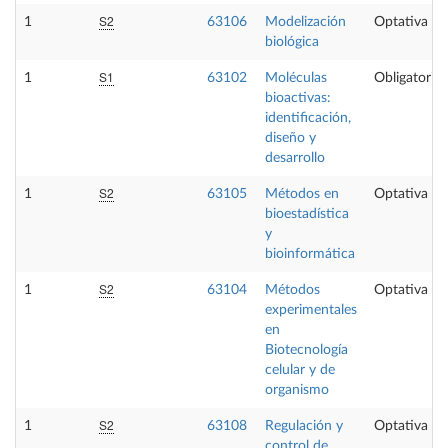
S2
1
63106
Modelización
Optativa
biológica
S1
1
63102
Moléculas
Obligatoria
bioactivas:
identificación,
diseño y
desarrollo
S2
1
63105
Métodos en
Optativa
bioestadística
y
bioinformática
S2
1
63104
Métodos
Optativa
experimentales
en
Biotecnología
celular y de
organismo
S2
1
63108
Regulación y
Optativa
control de