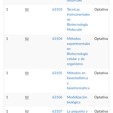
desarrollo
S2
1
63103
Técnicas
Optativa
Instrumentales
en
Biotecnología
Molecular
S2
1
63104
Métodos
Optativa
experimentales
en
Biotecnología
celular y de
organismo
S2
1
63105
Métodos en
Optativa
bioestadística
y
bioinformática
S2
1
63106
Modelización
Optativa
biológica
S2
1
63107
La pequeña y
Optativa