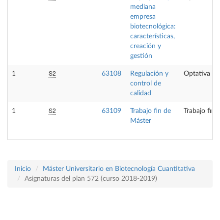
mediana
empresa
biotecnológica:
características,
creación y
gestión
S2
1
63108
Regulación y
Optativa
control de
calidad
S2
1
63109
Trabajo fin de
Trabajo fin 
Máster
Inicio
Máster Universitario en Biotecnología Cuantitativa
Asignaturas del plan 572 (curso 2018-2019)