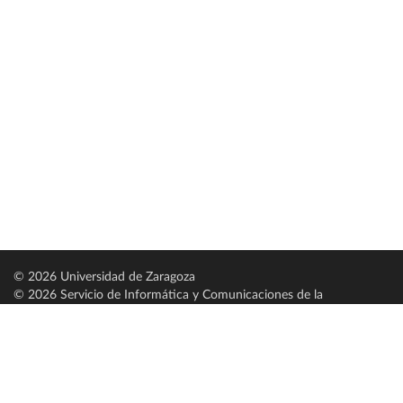
© 2026 Universidad de Zaragoza
© 2026 Servicio de Informática y Comunicaciones de la
Universidad de Zaragoza (
SICUZ
)
Universidad de Zaragoza
C/ Pedro Cerbuna, 12
ES-50009 Zaragoza
España / Spain