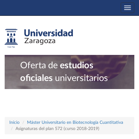
Togg
navi
Oferta de
estudios
oficiales
universitarios
Inicio
Máster Universitario en Biotecnología Cuantitativa
Asignaturas del plan 572 (curso 2018-2019)