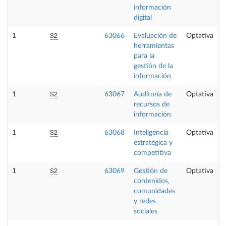
información
digital
S2
1
63066
Evaluación de
Optativa
herramientas
para la
gestión de la
información
S2
1
63067
Auditoría de
Optativa
recursos de
información
S2
1
63068
Inteligencia
Optativa
estratégica y
competitiva
S2
1
63069
Gestión de
Optativa
contenidos,
comunidades
y redes
sociales