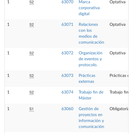
S2
1
63070
Marca
Optativa
corporativa
digital
S2
1
63071
Relaciones
Optativa
con los
medios de
comunicación
S2
1
63072
Organización
Optativa
de eventos y
protocolo.
S2
1
63073
Prácticas
Prácticas ex
externas
S2
1
63074
Trabajo fin de
Trabajo fin 
Máster
S1
1
63060
Gestión de
Obligatoria
proyectos en
información y
comunicación