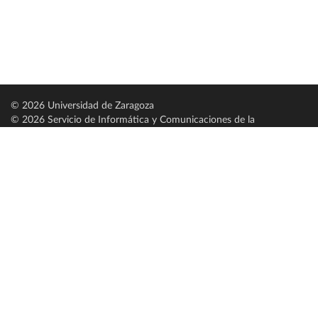
© 2026 Universidad de Zaragoza
© 2026 Servicio de Informática y Comunicaciones de la
Universidad de Zaragoza (
SICUZ
)
Universidad de Zaragoza
C/ Pedro Cerbuna, 12
ES-50009 Zaragoza
España / Spain
Tel: +34 976761000
ciu@unizar.es
Q-5018001-G
Servido por nodo: estudios