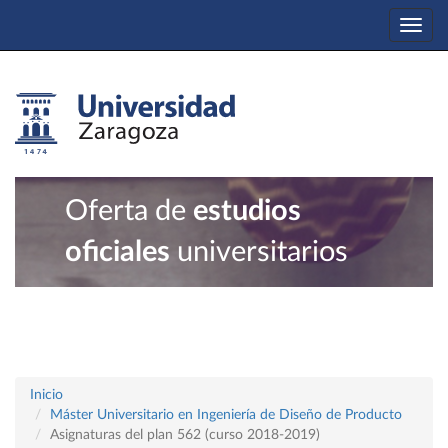
Togg
navi
Oferta de
estudios
oficiales
universitarios
Inicio
Máster Universitario en Ingeniería de Diseño de Producto
Asignaturas del plan 562 (curso 2018-2019)