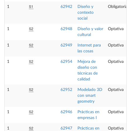
S1
1
62942
Diseño y
Obligatoria
contexto
social
S2
1
62948
Diseño y valor
Optativa
cultural
S2
1
62949
Internet para
Optativa
las cosas
S2
1
62954
Mejora de
Optativa
diseño con
técnicas de
calidad
S2
1
62952
Modelado 3D
Optativa
con smart
geometry
S2
1
62946
Prácticas en
Optativa
empresas I
S2
1
62947
Prácticas en
Optativa