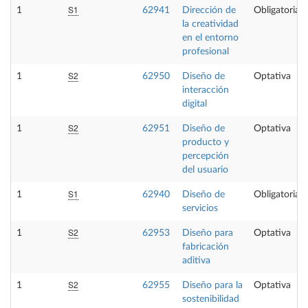
S1
1
62941
Dirección de
Obligatoria
la creatividad
en el entorno
profesional
S2
1
62950
Diseño de
Optativa
interacción
digital
S2
1
62951
Diseño de
Optativa
producto y
percepción
del usuario
S1
1
62940
Diseño de
Obligatoria
servicios
S2
1
62953
Diseño para
Optativa
fabricación
aditiva
S2
1
62955
Diseño para la
Optativa
sostenibilidad