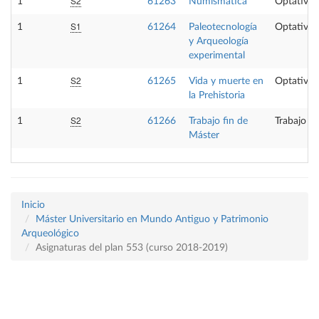
S2
1
61263
Numismática
Optativa
S1
1
61264
Paleotecnología
Optativa
y Arqueología
experimental
S2
1
61265
Vida y muerte en
Optativa
la Prehistoria
S2
1
61266
Trabajo fin de
Trabajo fi
Máster
Inicio
Máster Universitario en Mundo Antiguo y Patrimonio
Arqueológico
Asignaturas del plan 553 (curso 2018-2019)