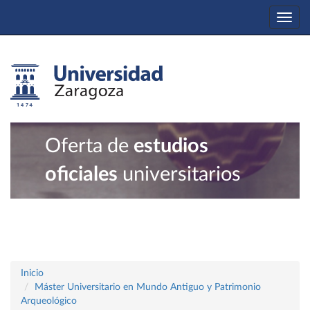
Togg
navi
Oferta de
estudios
oficiales
universitarios
Inicio
Máster Universitario en Mundo Antiguo y Patrimonio
Arqueológico