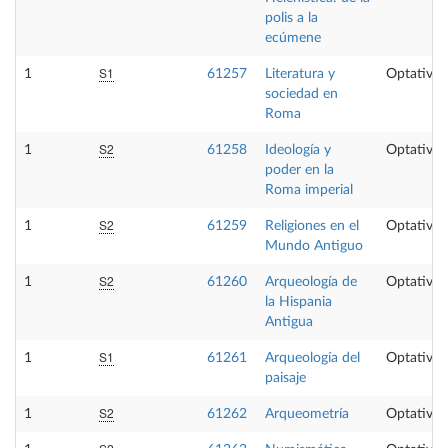
polis a la
ecúmene
S1
1
61257
Literatura y
Optativa
sociedad en
Roma
S2
1
61258
Ideología y
Optativa
poder en la
Roma imperial
S2
1
61259
Religiones en el
Optativa
Mundo Antiguo
S2
1
61260
Arqueología de
Optativa
la Hispania
Antigua
S1
1
61261
Arqueología del
Optativa
paisaje
S2
1
61262
Arqueometría
Optativa