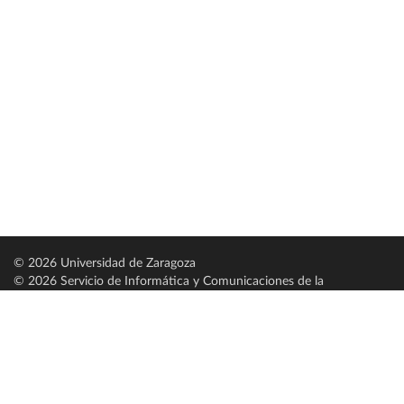
© 2026 Universidad de Zaragoza
© 2026 Servicio de Informática y Comunicaciones de la
Universidad de Zaragoza (
SICUZ
)
Universidad de Zaragoza
C/ Pedro Cerbuna, 12
ES-50009 Zaragoza
España / Spain
Tel: +34 976761000