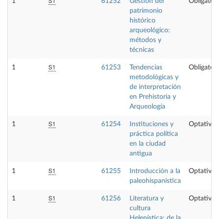
S1
1
61252
Gestión del
Obligatori
patrimonio
histórico
arqueológico:
métodos y
técnicas
S1
1
61253
Tendencias
Obligatori
metodológicas y
de interpretación
en Prehistoria y
Arqueología
S1
1
61254
Instituciones y
Optativa
práctica política
en la ciudad
antigua
S1
1
61255
Introducción a la
Optativa
paleohispanística
S1
1
61256
Literatura y
Optativa
cultura
Helenística: de la