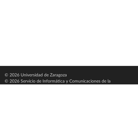
© 2026 Universidad de Zaragoza
© 2026 Servicio de Informática y Comunicaciones de la
Universidad de Zaragoza (
SICUZ
)
Universidad de Zaragoza
C/ Pedro Cerbuna, 12
ES-50009 Zaragoza
España / Spain
Tel: +34 976761000
ciu@unizar.es
Q-5018001-G