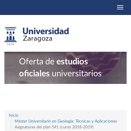
Togg
navi
Oferta de
estudios
oficiales
universitarios
Inicio
Máster Universitario en Geología: Técnicas y Aplicaciones
Asignaturas del plan 541 (curso 2018-2019)