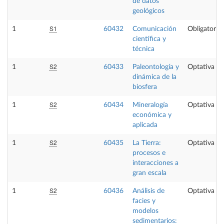
de datos
geológicos
S1
1
60432
Comunicación
Obligatoria
científica y
técnica
S2
1
60433
Paleontología y
Optativa
dinámica de la
biosfera
S2
1
60434
Mineralogía
Optativa
económica y
aplicada
S2
1
60435
La Tierra:
Optativa
procesos e
interacciones a
gran escala
S2
1
60436
Análisis de
Optativa
facies y
modelos
sedimentarios: