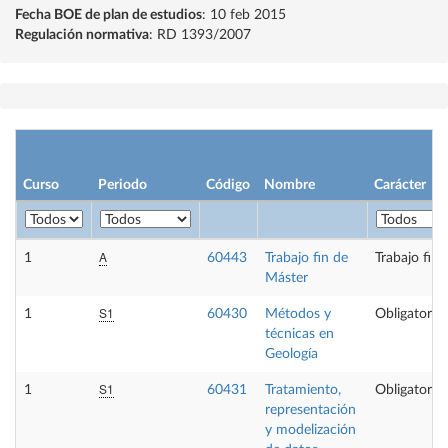
Fecha BOE de plan de estudios
: 10 feb 2015
Regulación normativa
: RD 1393/2007
Curso
Periodo
Código
Nombre
Carácter
A
1
60443
Trabajo fin de
Trabajo fin
Máster
S1
1
60430
Métodos y
Obligatoria
técnicas en
Geología
S1
1
60431
Tratamiento,
Obligatoria
representación
y modelización