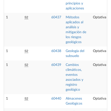
principios y
aplicaciones
S2
1
60437
Métodos
Optativa
aplicados al
análisis y
mitigación de
los riesgos
geológicos
S2
1
60438
Geología del
Optativa
subsuelo
S2
1
60439
Cambios
Optativa
climáticos,
eventos
asociados y
registro
geológico
S2
1
60440
Almacenes
Optativa
Geológicos