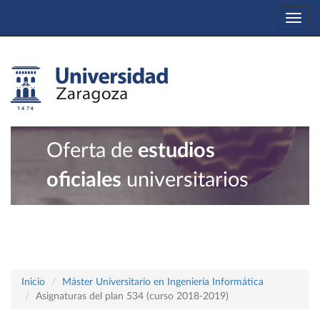
Togg
navi
Oferta de
estudios
oficiales
universitarios
Inicio
Máster Universitario en Ingeniería Informática
Asignaturas del plan 534 (curso 2018-2019)