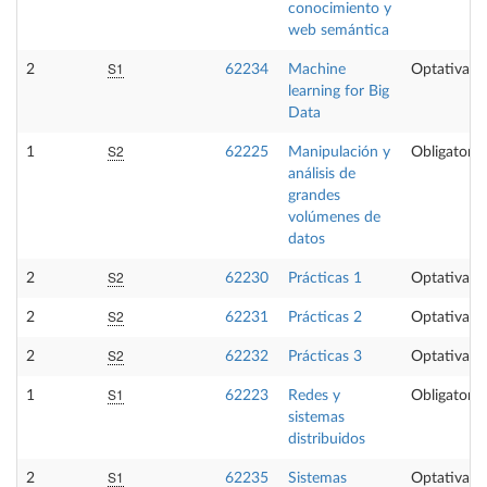
conocimiento y
web semántica
S1
2
62234
Machine
Optativa
learning for Big
Data
S2
1
62225
Manipulación y
Obligatoria
análisis de
grandes
volúmenes de
datos
S2
2
62230
Prácticas 1
Optativa
S2
2
62231
Prácticas 2
Optativa
S2
2
62232
Prácticas 3
Optativa
S1
1
62223
Redes y
Obligatoria
sistemas
distribuidos
S1
2
62235
Sistemas
Optativa