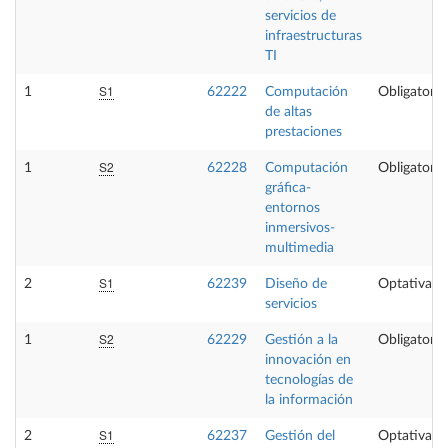
servicios de
infraestructuras
TI
S1
1
62222
Computación
Obligatoria
de altas
prestaciones
S2
1
62228
Computación
Obligatoria
gráfica-
entornos
inmersivos-
multimedia
S1
2
62239
Diseño de
Optativa
servicios
S2
1
62229
Gestión a la
Obligatoria
innovación en
tecnologías de
la información
S1
2
62237
Gestión del
Optativa