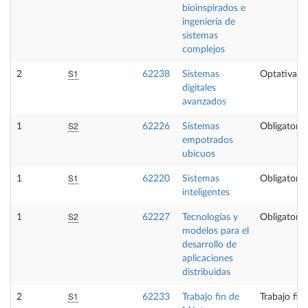
bioinspirados e
ingeniería de
sistemas
complejos
S1
2
62238
Sistemas
Optativa
digitales
avanzados
S2
1
62226
Sistemas
Obligatoria
empotrados
ubicuos
S1
1
62220
Sistemas
Obligatoria
inteligentes
S2
1
62227
Tecnologías y
Obligatoria
modelos para el
desarrollo de
aplicaciones
distribuidas
S1
2
62233
Trabajo fin de
Trabajo fin