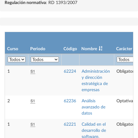
Regulación normativa
: RD 1393/2007
Curso
Periodo
Código
Nombre
Carácter
S1
1
62224
Administración
Obligatoria
y dirección
estratégica de
empresas
S1
2
62236
Análisis
Optativa
avanzado de
datos
S1
1
62221
Calidad en el
Obligatoria
desarrollo de
software,