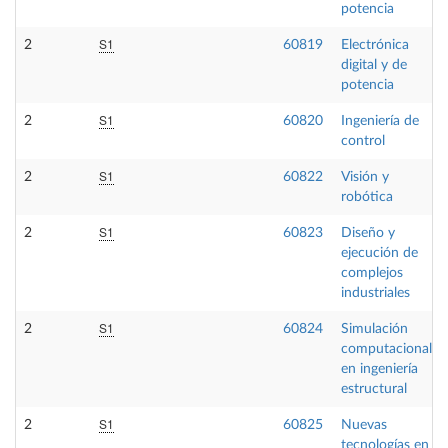
potencia
S1
2
60819
Electrónica
digital y de
potencia
S1
2
60820
Ingeniería de
control
S1
2
60822
Visión y
robótica
S1
2
60823
Diseño y
ejecución de
complejos
industriales
S1
2
60824
Simulación
computacional
en ingeniería
estructural
S1
2
60825
Nuevas
tecnologías en