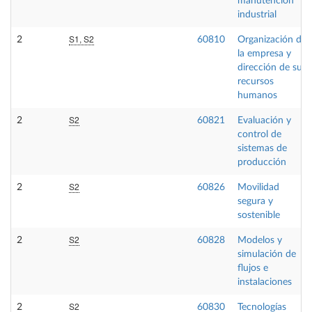
manutención
industrial
S1, S2
2
60810
Organización de
la empresa y
dirección de sus
recursos
humanos
S2
2
60821
Evaluación y
control de
sistemas de
producción
S2
2
60826
Movilidad
segura y
sostenible
S2
2
60828
Modelos y
simulación de
flujos e
instalaciones
S2
2
60830
Tecnologías