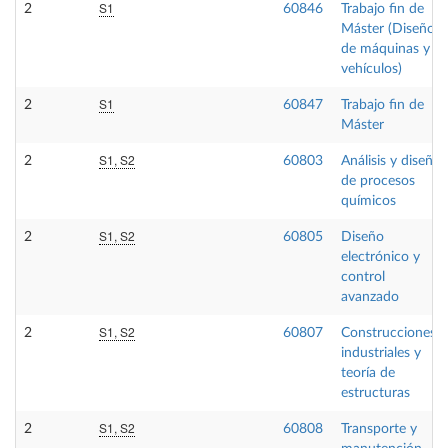
S1
2
60846
Trabajo fin de
Máster (Diseño
de máquinas y
vehículos)
S1
2
60847
Trabajo fin de
Máster
S1, S2
2
60803
Análisis y diseño
de procesos
químicos
S1, S2
2
60805
Diseño
electrónico y
control
avanzado
S1, S2
2
60807
Construcciones
industriales y
teoría de
estructuras
S1, S2
2
60808
Transporte y