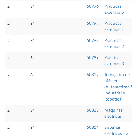
S1
2
60796
Prácticas
externas 5
S1
2
60797
Prácticas
externas 1
S1
2
60798
Prácticas
externas 2
S1
2
60799
Prácticas
externas 3
S1
2
60812
Trabajo fin de
Máster
(Automatización
Industrial y
Robótica)
S1
2
60813
Máquinas
eléctricas
S1
2
60814
Sistemas
eléctricos de