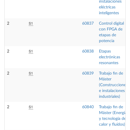
instalaciones
eléctricas
inteligentes
S1
2
60837
Control digital
con FPGA de
etapas de
potencia
S1
2
60838
Etapas
electrónicas
resonantes
S1
2
60839
Trabajo fin de
Máster
(Construcciones
e instalaciones
industriales)
S1
2
60840
Trabajo fin de
Máster (Energía
y tecnología de
calor y fluídos)