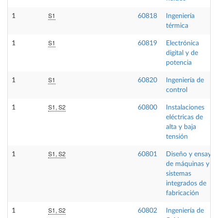
S1
1
60818
Ingeniería
térmica
S1
1
60819
Electrónica
digital y de
potencia
S1
1
60820
Ingeniería de
control
S1, S2
1
60800
Instalaciones
eléctricas de
alta y baja
tensión
S1, S2
1
60801
Diseño y ensayo
de máquinas y
sistemas
integrados de
fabricación
S1, S2
1
60802
Ingeniería de