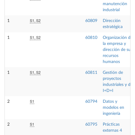
manutención
industrial
S1, S2
1
60809
Dirección
estratégica
S1, S2
1
60810
Organización de
la empresa y
dirección de sus
recursos
humanos
S1, S2
1
60811
Gestión de
proyectos
industriales y de
I+D+I
S1
2
60794
Datos y
modelos en
ingeniería
S1
2
60795
Prácticas
externas 4