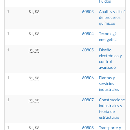
fluidos
S1, S2
1
60803
Análisis y diseño
de procesos
químicos
S1, S2
1
60804
Tecnología
energética
S1, S2
1
60805
Diseño
electrónico y
control
avanzado
S1, S2
1
60806
Plantas y
servicios
industriales
S1, S2
1
60807
Construcciones
industriales y
teoría de
estructuras
S1, S2
1
60808
Transporte y