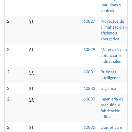
máquinas y
vehículos
S1
2
60827
Proyectos de
climatización y
eficiencia
energética
S1
2
60829
Materiales para
aplicaciones
industriales
S1
2
60831
Business
intelligence
S1
2
60832
Logística
S1
2
60833
Ingeniería de
precisión y
fabricación
aditiva
S1
2
60835
Domótica e