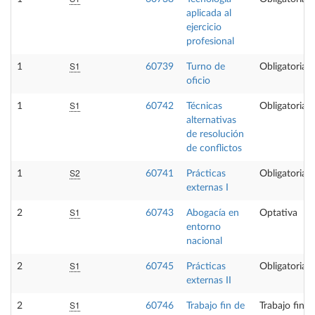
aplicada al
ejercicio
profesional
S1
1
60739
Turno de
Obligatoria
oficio
S1
1
60742
Técnicas
Obligatoria
alternativas
de resolución
de conflictos
S2
1
60741
Prácticas
Obligatoria
externas I
S1
2
60743
Abogacía en
Optativa
entorno
nacional
S1
2
60745
Prácticas
Obligatoria
externas II
S1
2
60746
Trabajo fin de
Trabajo fin 