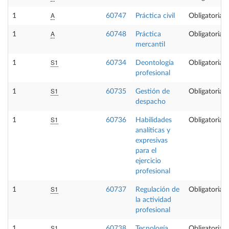
A
1
60747
Práctica civil
Obligatoria
A
1
60748
Práctica
Obligatoria
mercantil
S1
1
60734
Deontología
Obligatoria
profesional
S1
1
60735
Gestión de
Obligatoria
despacho
S1
1
60736
Habilidades
Obligatoria
analíticas y
expresivas
para el
ejercicio
profesional
S1
1
60737
Regulación de
Obligatoria
la actividad
profesional
S1
1
60738
Tecnología
Obligatoria