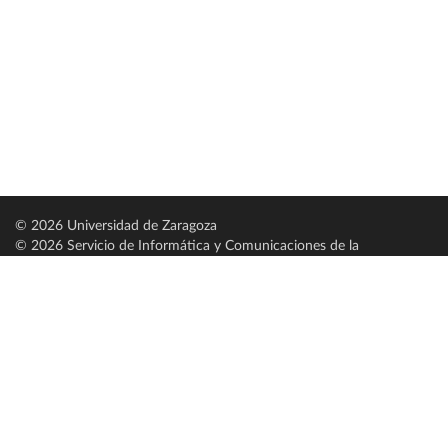
© 2026 Universidad de Zaragoza
© 2026 Servicio de Informática y Comunicaciones de la
Universidad de Zaragoza (
SICUZ
)
Universidad de Zaragoza
C/ Pedro Cerbuna, 12
ES-50009 Zaragoza
España / Spain
Tel: +34 976761000
ciu@unizar.es
Q-5018001-G