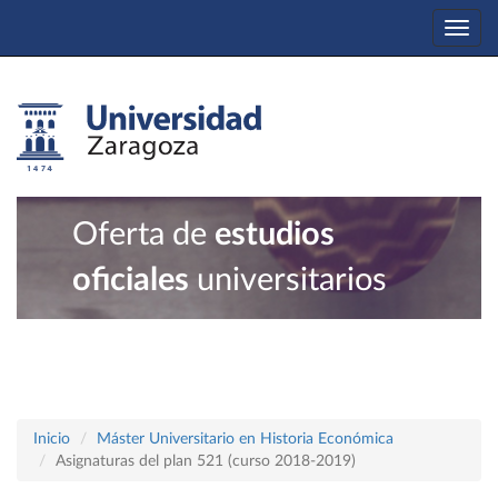
Togg
navi
Oferta de
estudios
oficiales
universitarios
Inicio
Máster Universitario en Historia Económica
Asignaturas del plan 521 (curso 2018-2019)