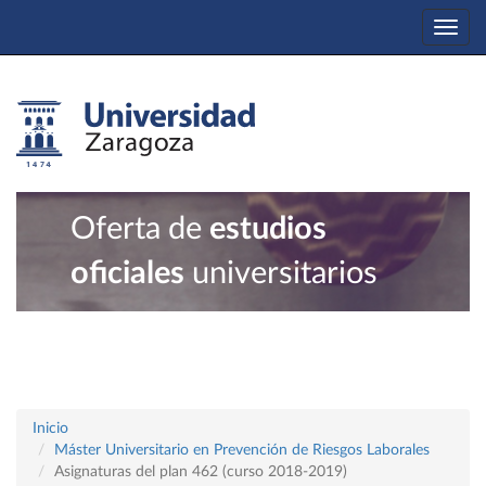
Togg
navi
Oferta de
estudios
oficiales
universitarios
Inicio
Máster Universitario en Prevención de Riesgos Laborales
Asignaturas del plan 462 (curso 2018-2019)