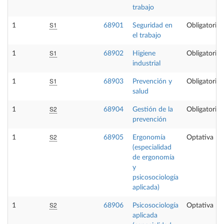
trabajo
S1
1
68901
Seguridad en
Obligatoria
el trabajo
S1
1
68902
Higiene
Obligatoria
industrial
S1
1
68903
Prevención y
Obligatoria
salud
S2
1
68904
Gestión de la
Obligatoria
prevención
S2
1
68905
Ergonomía
Optativa
(especialidad
de ergonomía
y
psicosociología
aplicada)
S2
1
68906
Psicosociología
Optativa
aplicada