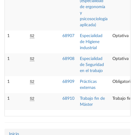
(especialidad
de ergonomía
y
psicosociología
aplicada)
S2
1
68907
Especialidad
Optativa
de Higiene
industrial
S2
1
68908
Especialidad
Optativa
de Seguridad
en el trabajo
S2
1
68909
Prácticas
Obligatoria
externas
S2
1
68910
Trabajo fin de
Trabajo fin 
Máster
Inicio