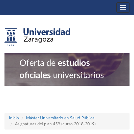
Togg
navi
Oferta de
estudios
oficiales
universitarios
Inicio
Máster Universitario en Salud Pública
Asignaturas del plan 459 (curso 2018-2019)