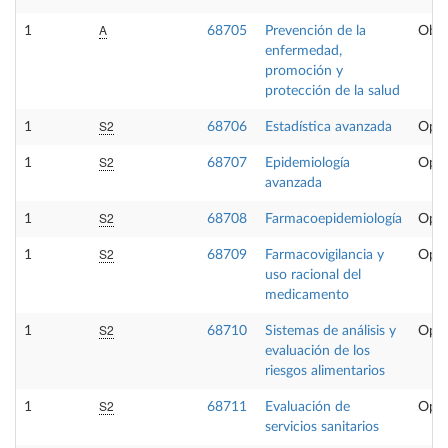
A
1
68705
Prevención de la
Obli
enfermedad,
promoción y
protección de la salud
S2
1
68706
Estadística avanzada
Opta
S2
1
68707
Epidemiología
Opta
avanzada
S2
1
68708
Farmacoepidemiología
Opta
S2
1
68709
Farmacovigilancia y
Opta
uso racional del
medicamento
S2
1
68710
Sistemas de análisis y
Opta
evaluación de los
riesgos alimentarios
S2
1
68711
Evaluación de
Opta
servicios sanitarios