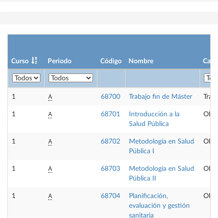
Curso
Periodo
Código
Nombre
Cará
A
1
68700
Trabajo fin de Máster
Trab
A
1
68701
Introducción a la
Obli
Salud Pública
A
1
68702
Metodología en Salud
Obli
Pública I
A
1
68703
Metodología en Salud
Obli
Pública II
A
1
68704
Planificación,
Obli
evaluación y gestión
sanitaria