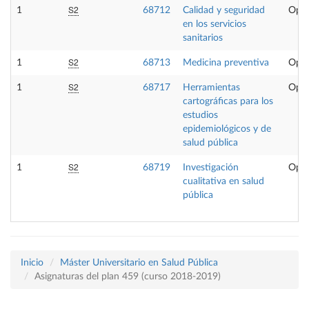
S2
1
68712
Calidad y seguridad
Opta
en los servicios
sanitarios
S2
1
68713
Medicina preventiva
Opta
S2
1
68717
Herramientas
Opta
cartográficas para los
estudios
epidemiológicos y de
salud pública
S2
1
68719
Investigación
Opta
cualitativa en salud
pública
Inicio
Máster Universitario en Salud Pública
Asignaturas del plan 459 (curso 2018-2019)