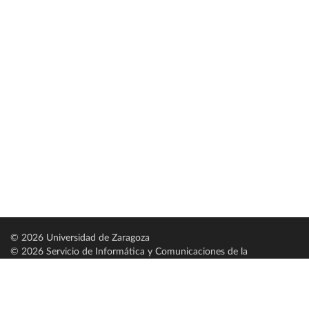
© 2026 Universidad de Zaragoza
© 2026 Servicio de Informática y Comunicaciones de la
Universidad de Zaragoza (
SICUZ
)
Universidad de Zaragoza
C/ Pedro Cerbuna, 12
ES-50009 Zaragoza