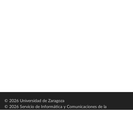
© 2026 Universidad de Zaragoza
© 2026 Servicio de Informática y Comunicaciones de la
Universidad de Zaragoza (
SICUZ
)
Universidad de Zaragoza
C/ Pedro Cerbuna, 12
ES-50009 Zaragoza