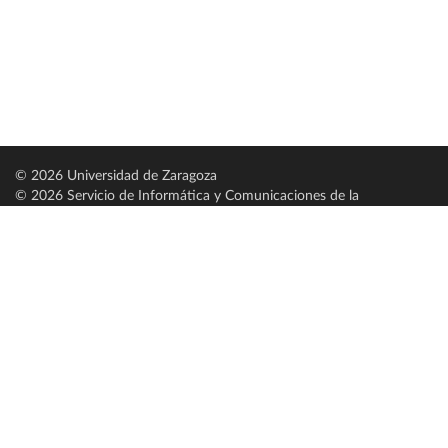
© 2026 Universidad de Zaragoza
© 2026 Servicio de Informática y Comunicaciones de la
Universidad de Zaragoza (
SICUZ
)
Universidad de Zaragoza
C/ Pedro Cerbuna, 12
ES-50009 Zaragoza
España / Spain
Tel: +34 976761000
ciu@unizar.es
Q-5018001-G
Servido por nodo: estudios