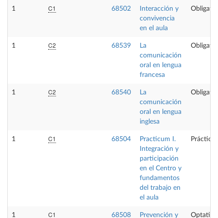
C1
1
68502
Interacción y
Obligator
convivencia
en el aula
C2
1
68539
La
Obligator
comunicación
oral en lengua
francesa
C2
1
68540
La
Obligator
comunicación
oral en lengua
inglesa
C1
1
68504
Practicum I.
Prácticas
Integración y
participación
en el Centro y
fundamentos
del trabajo en
el aula
C1
1
68508
Prevención y
Optativa