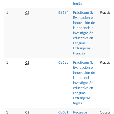
Inglés
C2
1
68634
Prácticum 3:
Prácticas
Evaluación e
innovación de
la docencia e
investigación
educativa en
Lenguas
Extranjeras -
Francés
C2
1
68635
Prácticum 3:
Prácticas
Evaluación e
innovación de
la docencia e
investigación
educativa en
Lenguas
Extranjeras -
Inglés
C2
1
68601
Recursos
Optativa