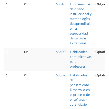
C1
1
68548
Fundamentos
Obligator
de diseño
instruccional y
metodologías
de aprendizaje
en la
especialidad
de Lenguas
Extranjeras
C2
1
68600
Habilidades
Optativa
comunicativas
para
profesores
C1
1
68507
Habilidades
Optativa
del
pensamiento.
Desarrollo en
el proceso de
enseñanza-
aprendizaje