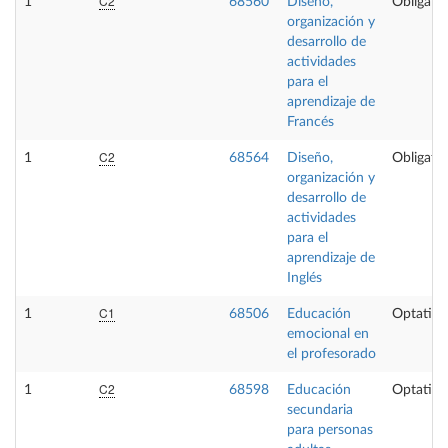
C2
1
68560
Diseño,
Obligator
organización y
desarrollo de
actividades
para el
aprendizaje de
Francés
C2
1
68564
Diseño,
Obligator
organización y
desarrollo de
actividades
para el
aprendizaje de
Inglés
C1
1
68506
Educación
Optativa
emocional en
el profesorado
C2
1
68598
Educación
Optativa
secundaria
para personas