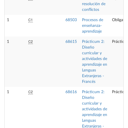
resolución de
conflictos
C1
1
68503
Procesos de
Obligator
enseñanza-
aprendizaje
C2
1
68615
Prácticum 2:
Prácticas
Diseño
curricular y
actividades de
aprendizaje en
Lenguas
Extranjeras -
Francés
C2
1
68616
Prácticum 2:
Prácticas
Diseño
curricular y
actividades de
aprendizaje en
Lenguas
Extranjeras -