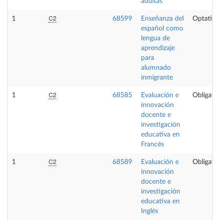
adultas
C2
1
68599
Enseñanza del
Optativa
español como
lengua de
aprendizaje
para
alumnado
inmigrante
C2
1
68585
Evaluación e
Obligator
innovación
docente e
investigación
educativa en
Francés
C2
1
68589
Evaluación e
Obligator
innovación
docente e
investigación
educativa en
Inglés