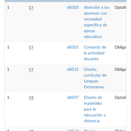
C1
1
68505
Atención a los
Optativa
alumnos con
necesidad
específica de
apoyo
educativo
C1
1
68501
Contexto de
Obligator
la actividad
docente
C1
1
68515
Diseño
Obligator
curricular de
Lenguas
Extranjeras.
C2
1
68597
Diseño de
Optativa
materiales
para la
educación a
distancia