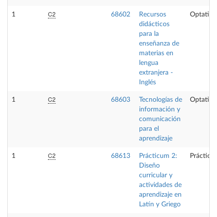
C2
1
68602
Recursos
Optativa
didácticos
para la
enseñanza de
materias en
lengua
extranjera -
Inglés
C2
1
68603
Tecnologías de
Optativa
información y
comunicación
para el
aprendizaje
C2
1
68613
Prácticum 2:
Prácticas
Diseño
curricular y
actividades de
aprendizaje en
Latín y Griego