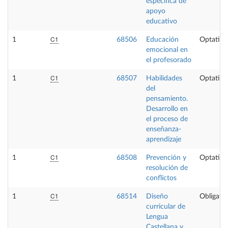
específica de
apoyo
educativo
C1
1
68506
Educación
Optativa
emocional en
el profesorado
C1
1
68507
Habilidades
Optativa
del
pensamiento.
Desarrollo en
el proceso de
enseñanza-
aprendizaje
C1
1
68508
Prevención y
Optativa
resolución de
conflictos
C1
1
68514
Diseño
Obligator
curricular de
Lengua
Castellana y