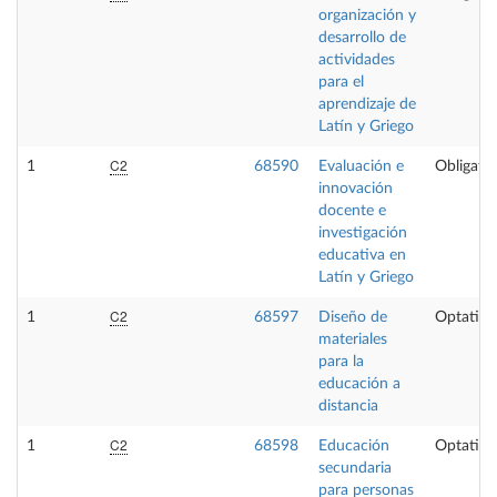
organización y
desarrollo de
actividades
para el
aprendizaje de
Latín y Griego
C2
1
68590
Evaluación e
Obligator
innovación
docente e
investigación
educativa en
Latín y Griego
C2
1
68597
Diseño de
Optativa
materiales
para la
educación a
distancia
C2
1
68598
Educación
Optativa
secundaria
para personas