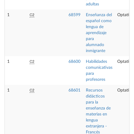
adultas
C2
1
68599
Enseñanza del
Optativa
español como
lengua de
aprendizaje
para
alumnado
inmigrante
C2
1
68600
Habilidades
Optativa
comunicativas
para
profesores
C2
1
68601
Recursos
Optativa
didácticos
para la
enseñanza de
materias en
lengua
extranjera -
Francés