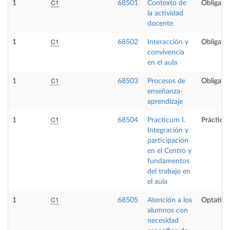
C1
1
68501
Contexto de
Obligator
la actividad
docente
C1
1
68502
Interacción y
Obligator
convivencia
en el aula
C1
1
68503
Procesos de
Obligator
enseñanza-
aprendizaje
C1
1
68504
Practicum I.
Prácticas
Integración y
participación
en el Centro y
fundamentos
del trabajo en
el aula
C1
1
68505
Atención a los
Optativa
alumnos con
necesidad