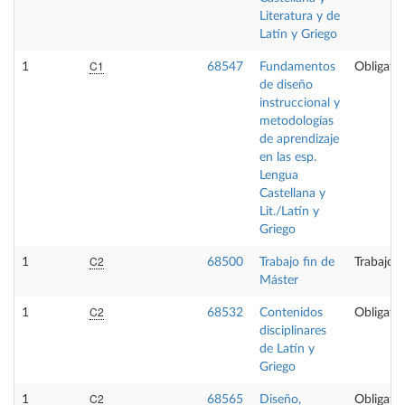
Literatura y de
Latín y Griego
C1
1
68547
Fundamentos
Obligator
de diseño
instruccional y
metodologías
de aprendizaje
en las esp.
Lengua
Castellana y
Lit./Latín y
Griego
C2
1
68500
Trabajo fin de
Trabajo f
Máster
C2
1
68532
Contenidos
Obligator
disciplinares
de Latín y
Griego
C2
1
68565
Diseño,
Obligator