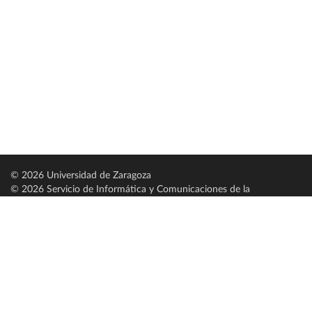
© 2026 Universidad de Zaragoza
© 2026 Servicio de Informática y Comunicaciones de la
Universidad de Zaragoza (
SICUZ
)
Universidad de Zaragoza
C/ Pedro Cerbuna, 12
ES-50009 Zaragoza
España / Spain
Tel: +34 976761000
ciu@unizar.es
Q-5018001-G