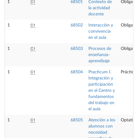
C1
1
68501
Contexto de
Obligator
la actividad
docente
C1
1
68502
Interacción y
Obligator
convivencia
en el aula
C1
1
68503
Procesos de
Obligator
enseñanza-
aprendizaje
C1
1
68504
Practicum I.
Prácticas
Integración y
participación
en el Centro y
fundamentos
del trabajo en
el aula
C1
1
68505
Atención a los
Optativa
alumnos con
necesidad