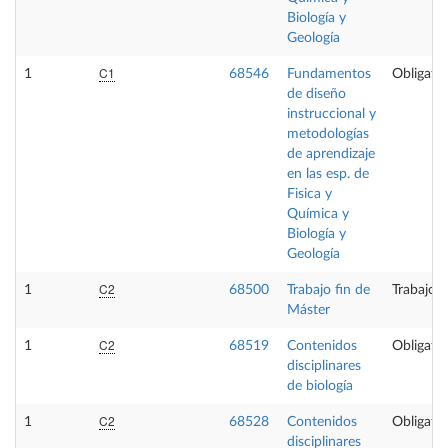
Biología y
Geología
C1
1
68546
Fundamentos
Obligator
de diseño
instruccional y
metodologías
de aprendizaje
en las esp. de
Fisica y
Química y
Biología y
Geología
C2
1
68500
Trabajo fin de
Trabajo f
Máster
C2
1
68519
Contenidos
Obligator
disciplinares
de biología
C2
1
68528
Contenidos
Obligator
disciplinares