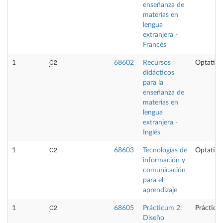
enseñanza de
materias en
lengua
extranjera -
Francés
C2
1
68602
Recursos
Optativa
didácticos
para la
enseñanza de
materias en
lengua
extranjera -
Inglés
C2
1
68603
Tecnologías de
Optativa
información y
comunicación
para el
aprendizaje
C2
1
68605
Prácticum 2:
Prácticas
Diseño