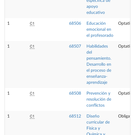
específica de
apoyo
educativo
C1
1
68506
Educación
Optativa
emocional en
el profesorado
C1
1
68507
Habilidades
Optativa
del
pensamiento.
Desarrollo en
el proceso de
enseñanza-
aprendizaje
C1
1
68508
Prevención y
Optativa
resolución de
conflictos
C1
1
68512
Diseño
Obligator
curricular de
Física y
Química y