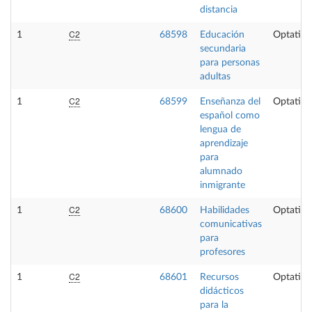
distancia
C2
1
68598
Educación
Optativa
secundaria
para personas
adultas
C2
1
68599
Enseñanza del
Optativa
español como
lengua de
aprendizaje
para
alumnado
inmigrante
C2
1
68600
Habilidades
Optativa
comunicativas
para
profesores
C2
1
68601
Recursos
Optativa
didácticos
para la