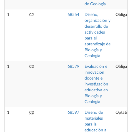
de Geología
C2
1
68554
Diseño,
Obligator
organización y
desarrollo de
actividades
para el
aprendizaje de
Biología y
Geología
C2
1
68579
Evaluación e
Obligator
innovación
docente e
investigación
educativa en
Biología y
Geología
C2
1
68597
Diseño de
Optativa
materiales
para la
educación a