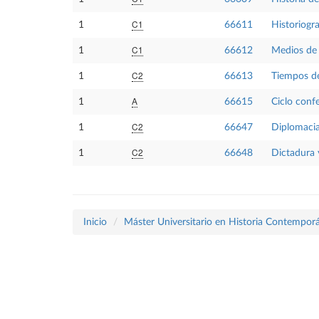
C1
1
66611
Historiogr
C1
1
66612
Medios de
C2
1
66613
Tiempos de
A
1
66615
Ciclo conf
C2
1
66647
Diplomacia,
C2
1
66648
Dictadura 
Inicio
Máster Universitario en Historia Contempor