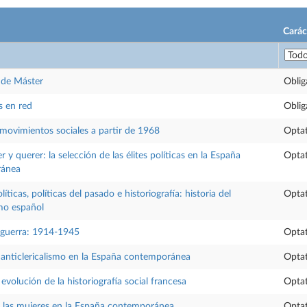
Carác
n de Máster
Oblig
s en red
Oblig
 movimientos sociales a partir de 1968
Optat
r y querer: la selección de las élites políticas en la España
Optat
ránea
líticas, políticas del pasado e historiografía: historia del
Optat
mo español
 guerra: 1914-1945
Optat
 anticlericalismo en la España contemporánea
Optat
evolución de la historiografía social francesa
Optat
e las mujeres en la España contemporánea
Optat