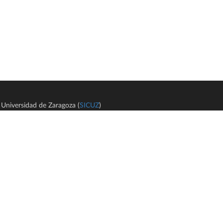
Universidad de Zaragoza (
SICUZ
)
Avi