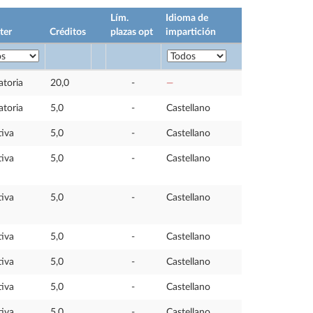
Lím.
Idioma de
ter
Créditos
plazas opt
impartición
atoria
20,0
-
—
atoria
5,0
-
Castellano
iva
5,0
-
Castellano
iva
5,0
-
Castellano
iva
5,0
-
Castellano
iva
5,0
-
Castellano
iva
5,0
-
Castellano
iva
5,0
-
Castellano
iva
5,0
-
Castellano