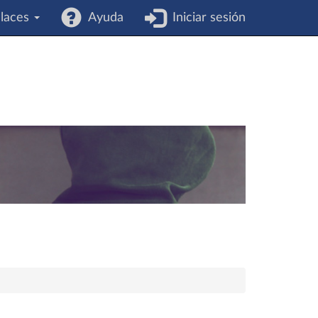
laces
Ayuda
Iniciar sesión