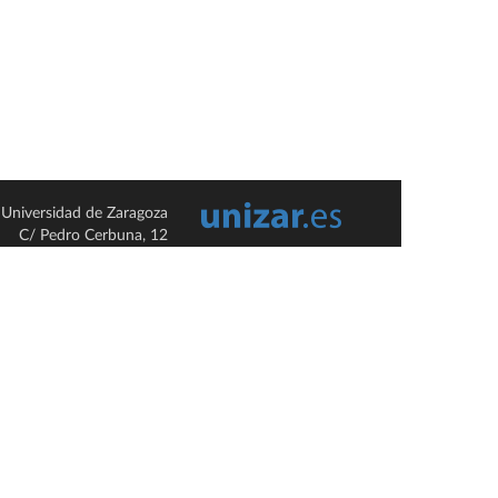
Universidad de Zaragoza
C/ Pedro Cerbuna, 12
ES-50009 Zaragoza
España / Spain
Tel: +34 976761000
ciu@unizar.es
Q-5018001-G
so legal
|
Condiciones generales de uso
|
Política de privacidad