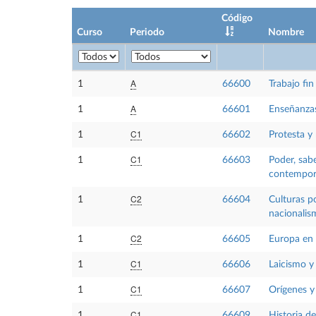
Código
Curso
Periodo
Nombre
A
1
66600
Trabajo fi
A
1
66601
Enseñanza
C1
1
66602
Protesta y
C1
1
66603
Poder, sabe
contempo
C2
1
66604
Culturas po
nacionalis
C2
1
66605
Europa en
C1
1
66606
Laicismo y
C1
1
66607
Orígenes y 
C1
1
66609
Historia d