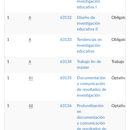
investigación
educativa I
A
1
63132
Diseño de
Obligatori
investigación
educativa II
A
1
63133
Tendencias en
Obligatori
investigación
educativa
A
1
63134
Trabajo fin de
Trabajo fi
máster
S1
1
63135
Documentación
Optativa
y comunicación
de resultados de
investigación
S2
1
63136
Profundización
Optativa
en
documentación
y comunicación
de resultados de