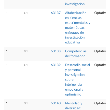
investigación
S1
1
63137
Alfabetización
Optativa
en ciencias
experimentales y
matemáticas:
enfoques de
investigación
educativa
S1
1
63138
Competencias
Optativa
del formador
S1
1
63139
Desarrollo social
Optativa
y personal:
investigación
sobre
inteligencia
emocional y
optimismo
S1
1
63140
Identidad y
Optativa
diversidad: