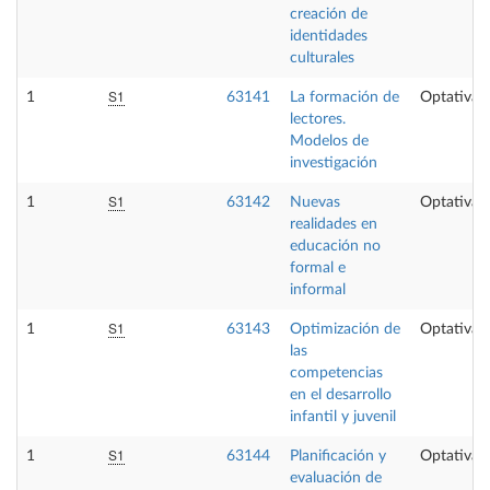
creación de
identidades
culturales
S1
1
63141
La formación de
Optativa
lectores.
Modelos de
investigación
S1
1
63142
Nuevas
Optativa
realidades en
educación no
formal e
informal
S1
1
63143
Optimización de
Optativa
las
competencias
en el desarrollo
infantil y juvenil
S1
1
63144
Planificación y
Optativa
evaluación de