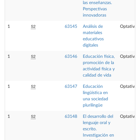
las enseñanzas.
Perspectivas
innovadoras
S2
1
63145
Análisis de
Optativa
materiales
educativos
digitales
S2
1
63146
Educación física,
Optativa
promoción de la
actividad física y
calidad de vida
S2
1
63147
Educación
Optativa
lingüística en
una sociedad
plurilingüe
S2
1
63148
El desarrollo del
Optativa
lenguaje oral y
escrito.
Investigación en