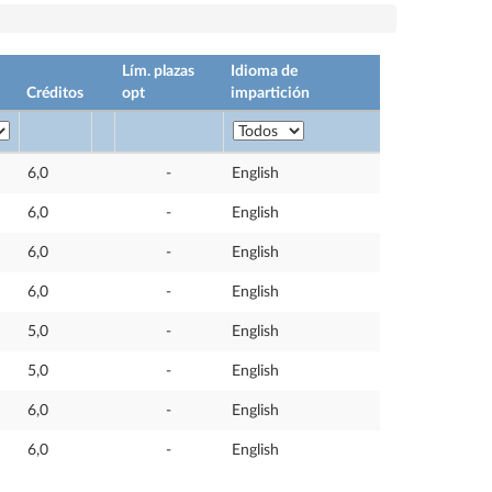
Lím. plazas
Idioma de
Créditos
opt
impartición
6,0
-
English
6,0
-
English
6,0
-
English
6,0
-
English
5,0
-
English
5,0
-
English
6,0
-
English
6,0
-
English