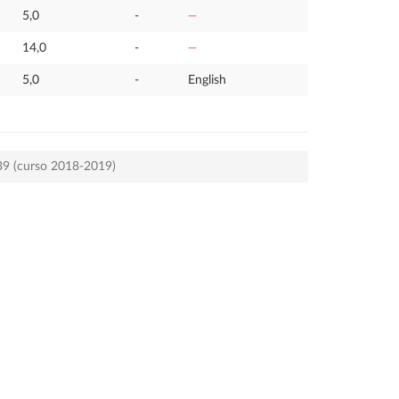
5,0
-
—
14,0
-
—
5,0
-
English
539 (curso 2018-2019)