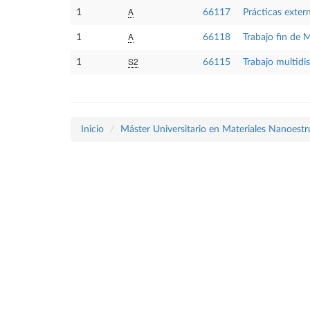
A
1
66117
Prácticas exter
A
1
66118
Trabajo fin de 
S2
1
66115
Trabajo multidi
Inicio
Máster Universitario en Materiales Nanoest