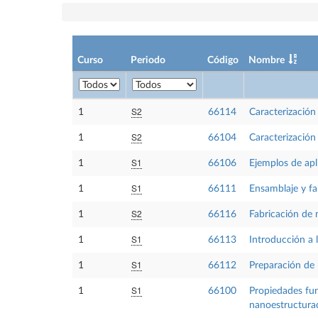
Curso
Periodo
Código
Nombre
S2
1
66114
Caracterización 
S2
1
66104
Caracterización
S1
1
66106
Ejemplos de apl
S1
1
66111
Ensamblaje y fa
S2
1
66116
Fabricación de 
S1
1
66113
Introducción a 
S1
1
66112
Preparación de 
S1
1
66100
Propiedades fun
nanoestructura