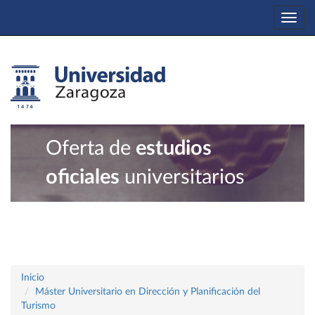
Togg
navi
Oferta de
estudios
oficiales
universitarios
Inicio
Máster Universitario en Dirección y Planificación del
Turismo