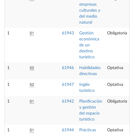
empresas
culturales y
del medio
natural
S1
1
61943
Gestión
Obligatoria
económica
de un
destino
turístico
S2
1
61946
Habilidades
Optativa
directivas
S2
1
61947
Inglés
Optativa
turístico
S1
1
61942
Planificación
Obligatoria
y gestión
del espacio
turístico
S1
1
61944
Prácticas
Optativa