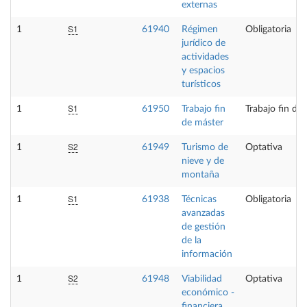
externas
S1
1
61940
Régimen
Obligatoria
jurídico de
actividades
y espacios
turísticos
S1
1
61950
Trabajo fin
Trabajo fin de
de máster
S2
1
61949
Turismo de
Optativa
nieve y de
montaña
S1
1
61938
Técnicas
Obligatoria
avanzadas
de gestión
de la
información
S2
1
61948
Viabilidad
Optativa
económico -
financiera