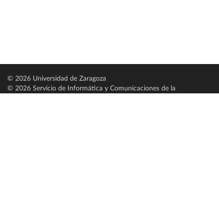
© 2026 Universidad de Zaragoza
© 2026 Servicio de Informática y Comunicaciones de la
Universidad de Zaragoza (
SICUZ
)
Universidad de Zaragoza
C/ Pedro Cerbuna, 12
ES-50009 Zaragoza
España / Spain
Tel: +34 976761000
ciu@unizar.es
Q-5018001-G
Servido por nodo: estudios