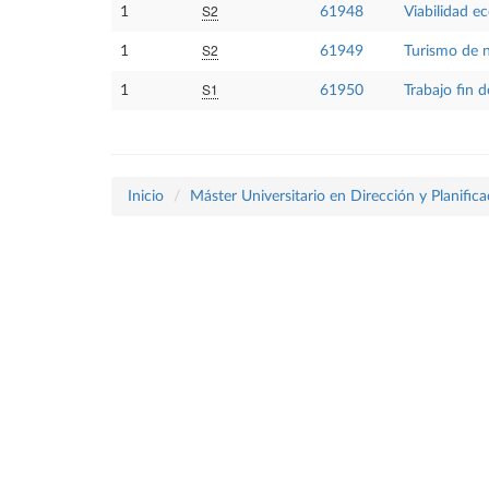
S2
1
61948
Viabilidad e
S2
1
61949
Turismo de 
S1
1
61950
Trabajo fin 
Inicio
Máster Universitario en Dirección y Planific