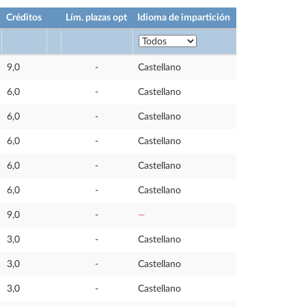
Créditos
Lím. plazas opt
Idioma de impartición
9,0
-
Castellano
6,0
-
Castellano
6,0
-
Castellano
6,0
-
Castellano
6,0
-
Castellano
6,0
-
Castellano
9,0
-
—
3,0
-
Castellano
3,0
-
Castellano
3,0
-
Castellano