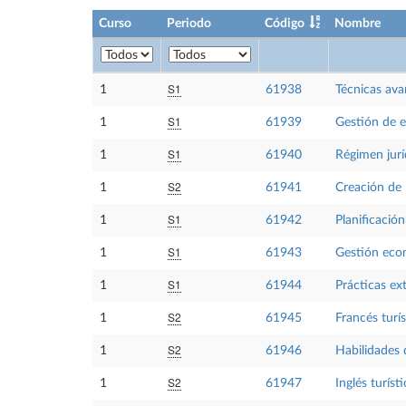
Curso
Periodo
Código
Nombre
S1
1
61938
Técnicas ava
S1
1
61939
Gestión de e
S1
1
61940
Régimen jurí
S2
1
61941
Creación de 
S1
1
61942
Planificación
S1
1
61943
Gestión econ
S1
1
61944
Prácticas ex
S2
1
61945
Francés turís
S2
1
61946
Habilidades 
S2
1
61947
Inglés turíst