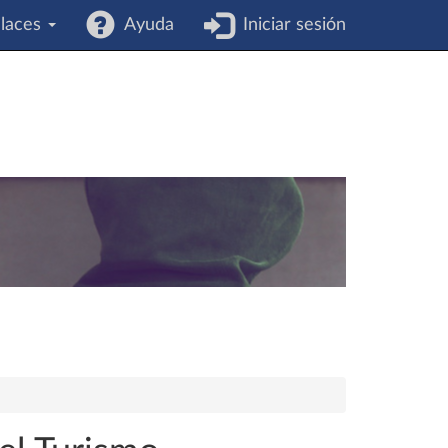
laces
Ayuda
Iniciar sesión