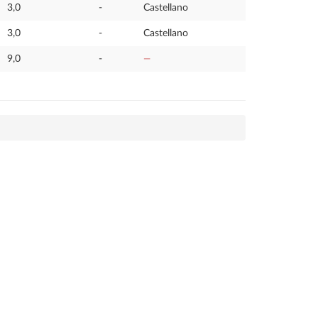
3,0
-
Castellano
3,0
-
Castellano
9,0
-
—