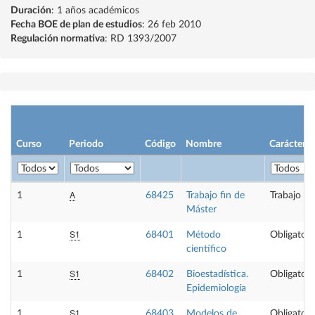
Duración
: 1 años académicos
Fecha BOE de plan de estudios
: 26 feb 2010
Regulación normativa
: RD 1393/2007
Curso
Periodo
Código
Nombre
Carácter
A
1
68425
Trabajo fin de
Trabajo fi
Máster
S1
1
68401
Método
Obligatori
científico
S1
1
68402
Bioestadística.
Obligatori
Epidemiología
S1
1
68403
Modelos de
Obligatori