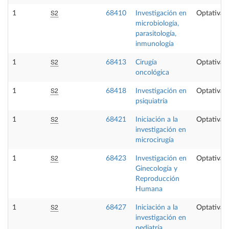
S2
1
68410
Investigación en
Optativa
microbiología,
parasitología,
inmunología
S2
1
68413
Cirugía
Optativa
oncológica
S2
1
68418
Investigación en
Optativa
psiquiatría
S2
1
68421
Iniciación a la
Optativa
investigación en
microcirugía
S2
1
68423
Investigación en
Optativa
Ginecología y
Reproducción
Humana
S2
1
68427
Iniciación a la
Optativa
investigación en
pediatría