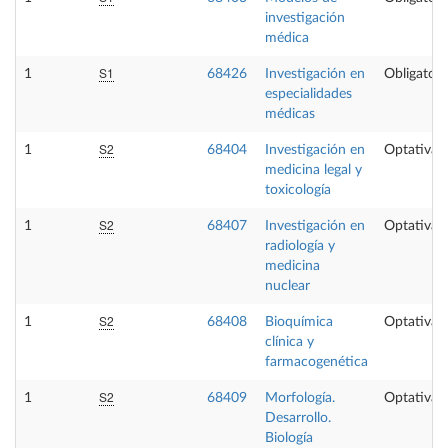
investigación
médica
S1
1
68426
Investigación en
Obligatori
especialidades
médicas
S2
1
68404
Investigación en
Optativa
medicina legal y
toxicología
S2
1
68407
Investigación en
Optativa
radiología y
medicina
nuclear
S2
1
68408
Bioquímica
Optativa
clínica y
farmacogenética
S2
1
68409
Morfología.
Optativa
Desarrollo.
Biología