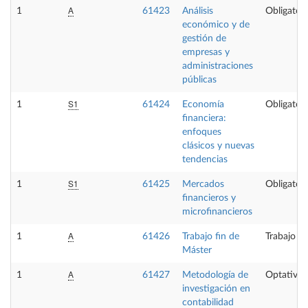
A
1
61423
Análisis
Obligatori
económico y de
gestión de
empresas y
administraciones
públicas
S1
1
61424
Economía
Obligatori
financiera:
enfoques
clásicos y nuevas
tendencias
S1
1
61425
Mercados
Obligatori
financieros y
microfinancieros
A
1
61426
Trabajo fin de
Trabajo fi
Máster
A
1
61427
Metodología de
Optativa
investigación en
contabilidad