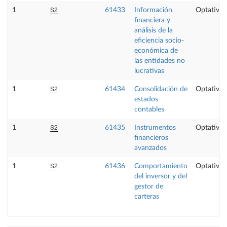
S2
1
61433
Información
Optativa
financiera y
análisis de la
eficiencia socio-
económica de
las entidades no
lucrativas
S2
1
61434
Consolidación de
Optativa
estados
contables
S2
1
61435
Instrumentos
Optativa
financieros
avanzados
S2
1
61436
Comportamiento
Optativa
del inversor y del
gestor de
carteras