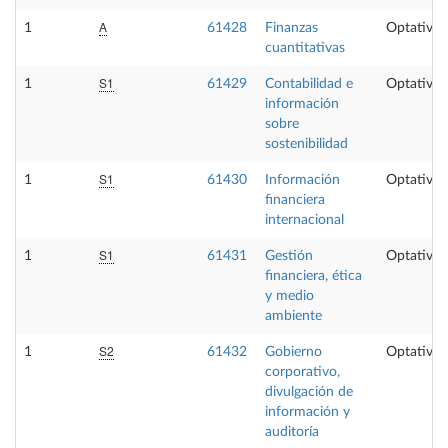
A
1
61428
Finanzas
Optativa
cuantitativas
S1
1
61429
Contabilidad e
Optativa
información
sobre
sostenibilidad
S1
1
61430
Información
Optativa
financiera
internacional
S1
1
61431
Gestión
Optativa
financiera, ética
y medio
ambiente
S2
1
61432
Gobierno
Optativa
corporativo,
divulgación de
información y
auditoría