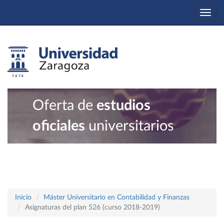
Togg
navi
Oferta de
estudios
oficiales
universitarios
Inicio
Máster Universitario en Contabilidad y Finanzas
Asignaturas del plan 526 (curso 2018-2019)