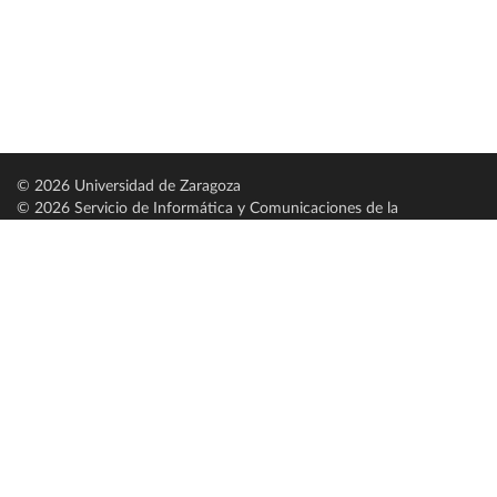
© 2026 Universidad de Zaragoza
© 2026 Servicio de Informática y Comunicaciones de la
Universidad de Zaragoza (
SICUZ
)
Universidad de Zaragoza
C/ Pedro Cerbuna, 12
ES-50009 Zaragoza
España / Spain
Tel: +34 976761000
ciu@unizar.es
Q-5018001-G
Servido por nodo: estudios