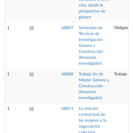
cine, desde la
perspectiva de
género
S2
1
68807
Seminario de
Obligatori
Técnicas de
Investigación
Género y
Construcción
(itinerario
investigador)
S2
1
68808
Trabajo fin de
Trabajo fi
Máster Género y
Construcción
(itinerario
investigador)
S2
1
68811
La relación
contractual de
las mujeres y la
negociación
colectiva