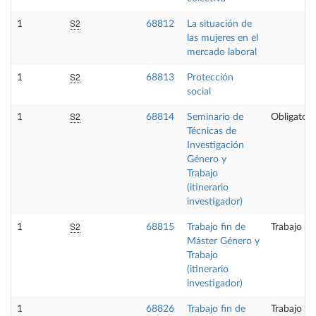
S2
1
68812
La situación de
las mujeres en el
mercado laboral
S2
1
68813
Protección
social
S2
1
68814
Seminario de
Obligatori
Técnicas de
Investigación
Género y
Trabajo
(itinerario
investigador)
S2
1
68815
Trabajo fin de
Trabajo fi
Máster Género y
Trabajo
(itinerario
investigador)
1
68826
Trabajo fin de
Trabajo fi