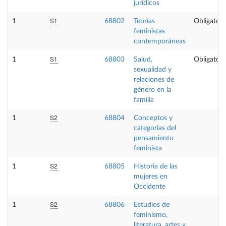
jurídicos
S1
1
68802
Teorías
Obligatori
feministas
contemporáneas
S1
1
68803
Salud,
Obligatori
sexualidad y
relaciones de
género en la
familia
S2
1
68804
Conceptos y
categorias del
pensamiento
feminista
S2
1
68805
Historia de las
mujeres en
Occidente
S2
1
68806
Estudios de
feminismo,
literatura, artes y