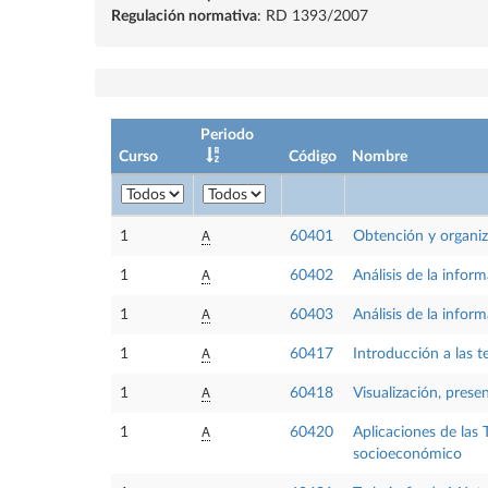
Regulación normativa
: RD 1393/2007
Periodo
Curso
Código
Nombre
A
1
60401
Obtención y organiz
A
1
60402
Análisis de la infor
A
1
60403
Análisis de la infor
A
1
60417
Introducción a las t
A
1
60418
Visualización, prese
A
1
60420
Aplicaciones de las 
socioeconómico