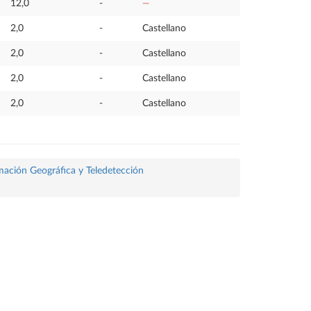
12,0
-
—
2,0
-
Castellano
2,0
-
Castellano
2,0
-
Castellano
2,0
-
Castellano
rmación Geográfica y Teledetección