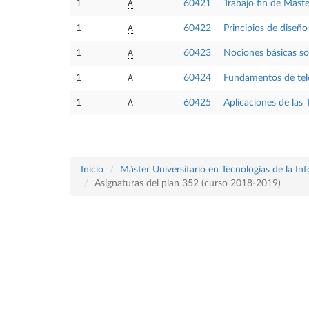
A
1
60421
Trabajo fin de Máste
A
1
60422
Principios de diseño
A
1
60423
Nociones básicas so
A
1
60424
Fundamentos de tel
A
1
60425
Aplicaciones de las 
Inicio
Máster Universitario en Tecnologías de la In
Asignaturas del plan 352 (curso 2018-2019)