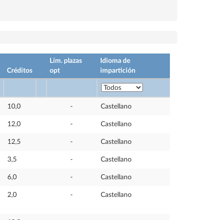
Lím. plazas
Idioma de
Créditos
opt
impartición
10,0
-
Castellano
12,0
-
Castellano
12,5
-
Castellano
3,5
-
Castellano
6,0
-
Castellano
2,0
-
Castellano