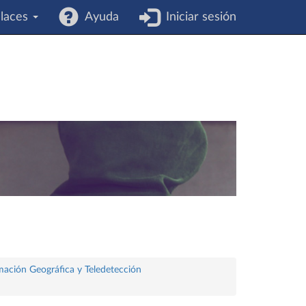
laces
Ayuda
Iniciar sesión
rmación Geográfica y Teledetección