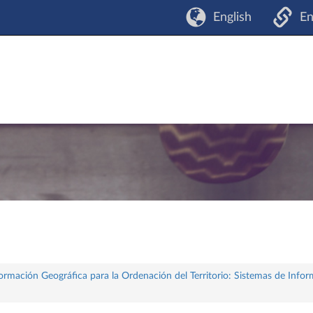
English
En
formación Geográfica para la Ordenación del Territorio: Sistemas de Info