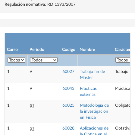
Regulación normativa
: RD 1393/2007
Curso
Periodo
Código
Nombre
Carácter
A
1
60027
Trabajo fin de
Trabajo fi
Máster
A
1
60043
Prácticas
Prácticas 
externas
S1
1
60025
Metodología de
Obligatori
la investigación
en Física
S1
1
60028
Aplicaciones de
Optativa
la Óptica en el