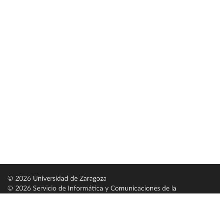
© 2026 Universidad de Zaragoza
© 2026 Servicio de Informática y Comunicaciones de la
Universidad de Zaragoza (
SICUZ
)
Universidad de Zaragoza
C/ Pedro Cerbuna, 12