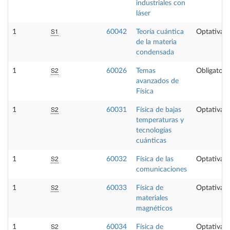
industriales con
láser
S1
1
60042
Teoría cuántica
Optativa
de la materia
condensada
S2
1
60026
Temas
Obligatori
avanzados de
Física
S2
1
60031
Física de bajas
Optativa
temperaturas y
tecnologías
cuánticas
S2
1
60032
Física de las
Optativa
comunicaciones
S2
1
60033
Física de
Optativa
materiales
magnéticos
S2
1
60034
Física de
Optativa