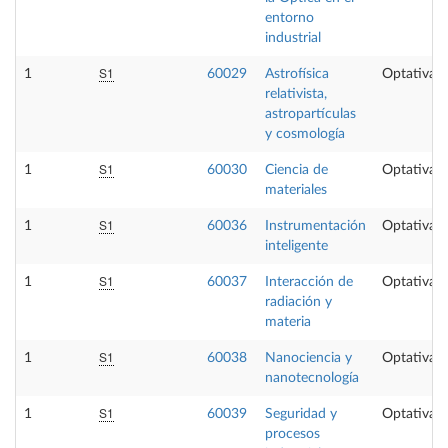
entorno
industrial
S1
1
60029
Astrofísica
Optativa
relativista,
astropartículas
y cosmología
S1
1
60030
Ciencia de
Optativa
materiales
S1
1
60036
Instrumentación
Optativa
inteligente
S1
1
60037
Interacción de
Optativa
radiación y
materia
S1
1
60038
Nanociencia y
Optativa
nanotecnología
S1
1
60039
Seguridad y
Optativa
procesos