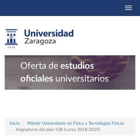
Togg
navi
Oferta de
estudios
oficiales
universitarios
Inicio
Máster Universitario en Física y Tecnologías Físicas
Asignaturas del plan 538 (curso 2018-2019)