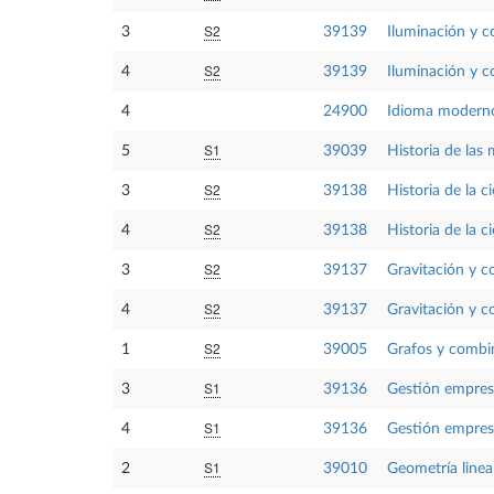
S2
3
39139
Iluminación y c
S2
4
39139
Iluminación y c
4
24900
Idioma moderno
S1
5
39039
Historia de las
S2
3
39138
Historia de la c
S2
4
39138
Historia de la c
S2
3
39137
Gravitación y c
S2
4
39137
Gravitación y c
S2
1
39005
Grafos y combi
S1
3
39136
Gestión empresa
S1
4
39136
Gestión empresa
S1
2
39010
Geometría linea