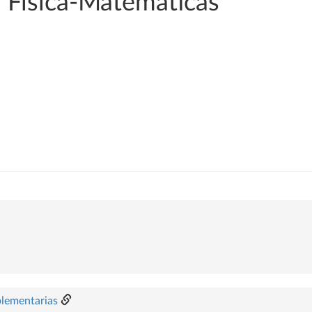
 Física-Matemáticas
plementarias