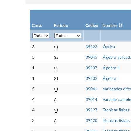
Curso
Periodo
Código
Nombre
S1
3
39123
Óptica
S2
5
39045
Álgebra aplicad
S2
1
39107
Álgebra II
S1
1
39102
Álgebra I
S1
5
39041
Variedades dife
A
4
39014
Variable comple
S1
4
39127
Técnicas físicas 
A
3
39120
Técnicas físicas 
A