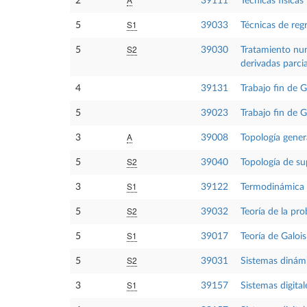
2
39111
Técnicas físicas 
S1
5
39033
Técnicas de reg
S2
5
39030
Tratamiento num
derivadas parcia
4
39131
Trabajo fin de 
5
39023
Trabajo fin de 
A
3
39008
Topología gener
S2
5
39040
Topología de su
S1
3
39122
Termodinámica
S2
5
39032
Teoría de la pro
S1
5
39017
Teoría de Galois
S2
5
39031
Sistemas dinám
S1
3
39157
Sistemas digital