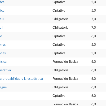
ica
Optativa
5,0
ica
Optativa
5,0
 II
Obligatoria
7,0
a I
Obligatoria
7,0
te
Optativa
6,0
ones
Optativa
5,0
ones
Optativa
5,0
ísica
Formación Básica
6,0
perativa
Obligatoria
6,0
a probabilidad y la estadística
Formación Básica
6,0
esgue
Obligatoria
6,0
Optativa
6,0
Formación Básica
6,0