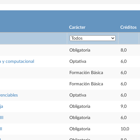
Carácter
Créditos
Obligatoria
8,0
a y computacional
Optativa
6,0
Formación Básica
6,0
Formación Básica
6,0
renciables
Optativa
6,0
ja
Obligatoria
9,0
III
Obligatoria
6,0
II
Obligatoria
10,0