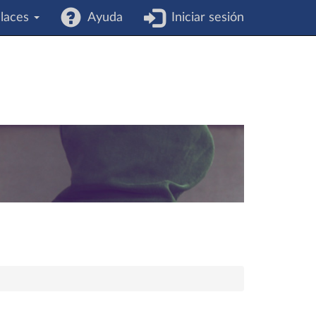
laces
Ayuda
Iniciar sesión