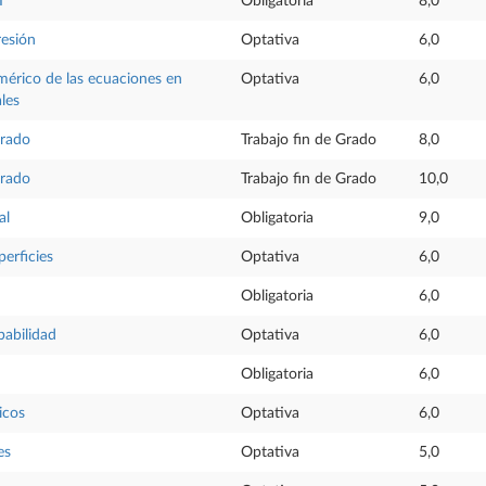
I
Obligatoria
8,0
resión
Optativa
6,0
érico de las ecuaciones en
Optativa
6,0
les
Grado
Trabajo fin de Grado
8,0
Grado
Trabajo fin de Grado
10,0
al
Obligatoria
9,0
perficies
Optativa
6,0
Obligatoria
6,0
babilidad
Optativa
6,0
Obligatoria
6,0
icos
Optativa
6,0
es
Optativa
5,0