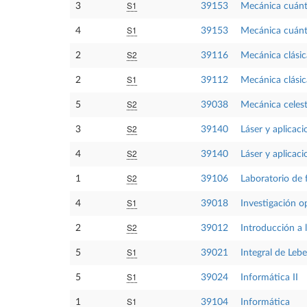
S1
3
39153
Mecánica cuánt
S1
4
39153
Mecánica cuánt
S2
2
39116
Mecánica clásica
S1
2
39112
Mecánica clásic
S2
5
39038
Mecánica celes
S2
3
39140
Láser y aplicaci
S2
4
39140
Láser y aplicaci
S2
1
39106
Laboratorio de f
S1
4
39018
Investigación o
S2
2
39012
Introducción a l
S1
5
39021
Integral de Leb
S1
5
39024
Informática II
S1
1
39104
Informática