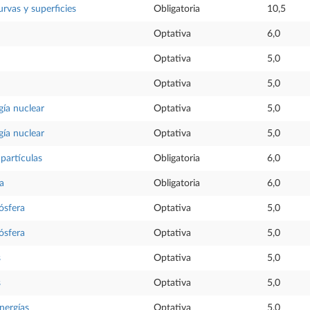
rvas y superficies
Obligatoria
10,5
Optativa
6,0
Optativa
5,0
Optativa
5,0
gía nuclear
Optativa
5,0
gía nuclear
Optativa
5,0
 partículas
Obligatoria
6,0
ca
Obligatoria
6,0
ósfera
Optativa
5,0
ósfera
Optativa
5,0
s
Optativa
5,0
s
Optativa
5,0
energías
Optativa
5,0