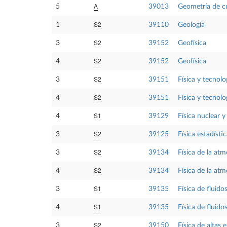
A
5
39013
Geometría de cu
S2
1
39110
Geología
S2
3
39152
Geofísica
S2
4
39152
Geofísica
S2
3
39151
Física y tecnolo
S2
4
39151
Física y tecnolo
S1
4
39129
Física nuclear y
S2
3
39125
Física estadísti
S2
3
39134
Física de la atm
S2
4
39134
Física de la atm
S1
3
39135
Física de fluido
S1
4
39135
Física de fluido
S2
3
39150
Física de altas 