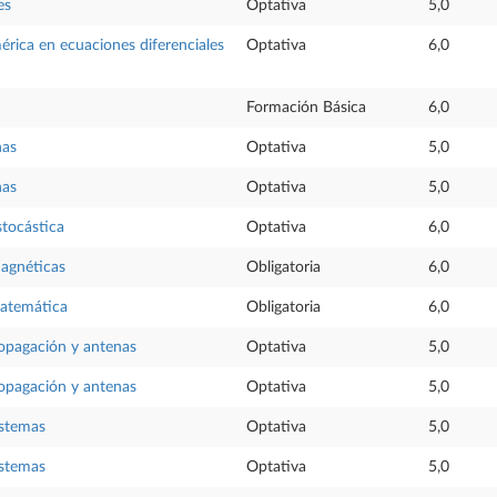
es
Optativa
5,0
rica en ecuaciones diferenciales
Optativa
6,0
Formación Básica
6,0
nas
Optativa
5,0
nas
Optativa
5,0
tocástica
Optativa
6,0
agnéticas
Obligatoria
6,0
atemática
Obligatoria
6,0
opagación y antenas
Optativa
5,0
opagación y antenas
Optativa
5,0
istemas
Optativa
5,0
istemas
Optativa
5,0