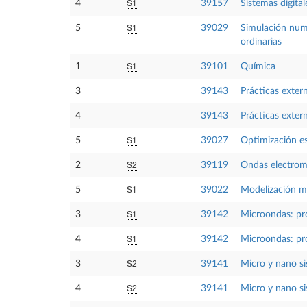
S1
4
39157
Sistemas digital
S1
5
39029
Simulación numé
ordinarias
S1
1
39101
Química
3
39143
Prácticas exter
4
39143
Prácticas exter
S1
5
39027
Optimización es
S2
2
39119
Ondas electrom
S1
5
39022
Modelización m
S1
3
39142
Microondas: pr
S1
4
39142
Microondas: pr
S2
3
39141
Micro y nano s
S2
4
39141
Micro y nano s