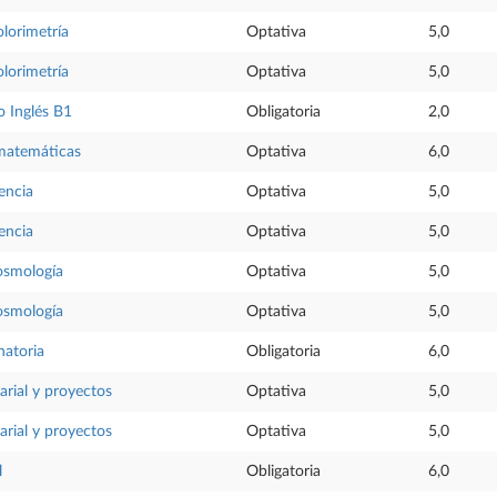
olorimetría
Optativa
5,0
olorimetría
Optativa
5,0
 Inglés B1
Obligatoria
2,0
 matemáticas
Optativa
6,0
iencia
Optativa
5,0
iencia
Optativa
5,0
osmología
Optativa
5,0
osmología
Optativa
5,0
natoria
Obligatoria
6,0
rial y proyectos
Optativa
5,0
rial y proyectos
Optativa
5,0
l
Obligatoria
6,0