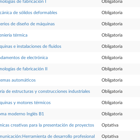
nologías de fabricación I
Obligatoria
ánica de sólidos deformables
Obligatoria
terios de diseño de máquinas
Obligatoria
eniería térmica
Obligatoria
uinas e instalaciones de fluidos
Obligatoria
damentos de electrónica
Obligatoria
nologías de fabricación II
Obligatoria
temas automáticos
Obligatoria
ría de estructuras y construcciones industriales
Obligatoria
uinas y motores térmicos
Obligatoria
oma moderno Inglés B1
Obligatoria
nicas creativas para la presentación de proyectos
Optativa
unicación:Herramienta de desarrollo profesional
Optativa