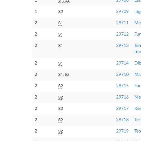
1
29708
Est
S2
1
29709
Ing
S1
2
29711
Me
S1
2
29712
Fun
S1
2
29713
Ter
tra
S1
2
29714
Dib
S1, S2
2
29710
Mat
S2
2
29715
Fun
S2
2
29716
Mec
S2
2
29717
Res
S2
2
29718
Tec
S2
2
29719
Teo