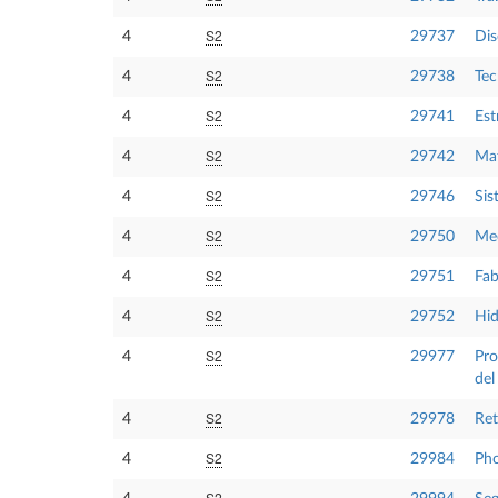
S2
4
29737
Dis
S2
4
29738
Tec
S2
4
29741
Est
S2
4
29742
Mat
S2
4
29746
Sis
S2
4
29750
Med
S2
4
29751
Fab
S2
4
29752
Hid
S2
4
29977
Pro
del
S2
4
29978
Ret
S2
4
29984
Pho
S2