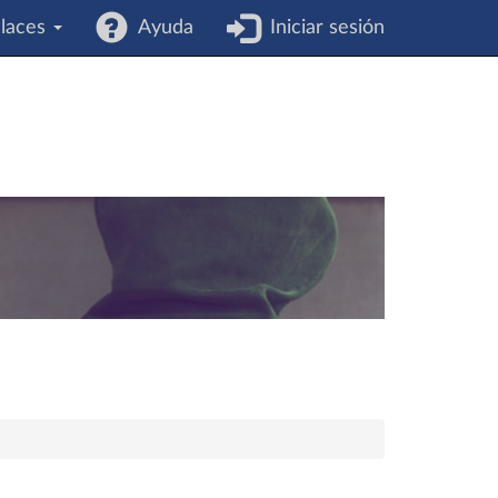
laces
Ayuda
Iniciar sesión