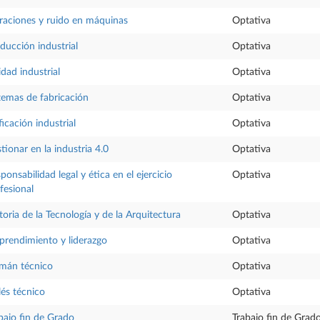
raciones y ruido en máquinas
Optativa
ducción industrial
Optativa
idad industrial
Optativa
temas de fabricación
Optativa
ficación industrial
Optativa
tionar en la industria 4.0
Optativa
ponsabilidad legal y ética en el ejercicio
Optativa
fesional
toria de la Tecnología y de la Arquitectura
Optativa
rendimiento y liderazgo
Optativa
mán técnico
Optativa
lés técnico
Optativa
bajo fin de Grado
Trabajo fin de Grad