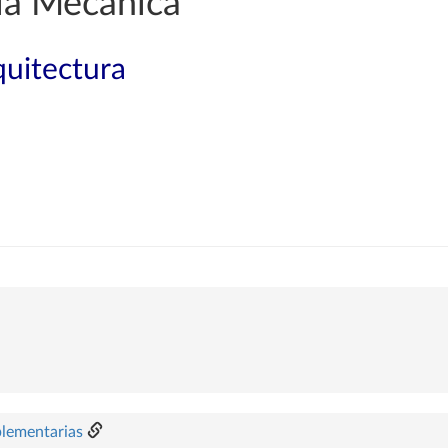
ía Mecánica
quitectura
plementarias