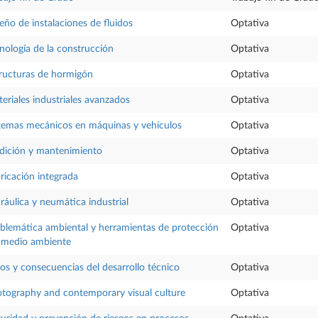
eño de instalaciones de fluidos
Optativa
nología de la construcción
Optativa
ructuras de hormigón
Optativa
eriales industriales avanzados
Optativa
temas mecánicos en máquinas y vehículos
Optativa
ición y mantenimiento
Optativa
ricación integrada
Optativa
ráulica y neumática industrial
Optativa
blemática ambiental y herramientas de protección
Optativa
 medio ambiente
os y consecuencias del desarrollo técnico
Optativa
tography and contemporary visual culture
Optativa