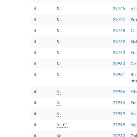
S1
4
29745
Vib
S1
4
29747
Pro
S1
4
29748
Cal
S1
4
29749
Sis
S1
4
29753
Edi
S1
4
29980
Ges
S1
4
29981
Res
pro
S1
4
29986
His
S1
4
29996
Emp
S1
4
29999
Ale
S1, S2
4
29998
Ing
S2
4
29732
Tra