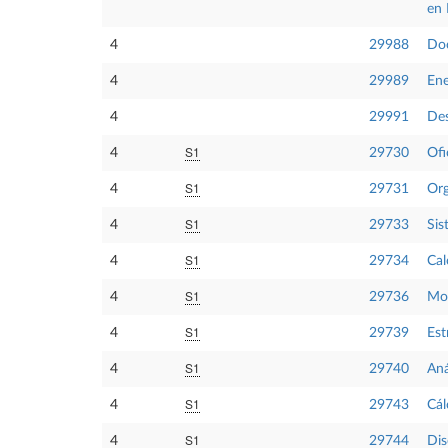
en 
4
29988
Doc
4
29989
Ene
4
29991
Des
S1
4
29730
Ofi
S1
4
29731
Org
S1
4
29733
Sis
S1
4
29734
Cal
S1
4
29736
Mo
S1
4
29739
Est
S1
4
29740
Aná
S1
4
29743
Cál
S1
4
29744
Dis