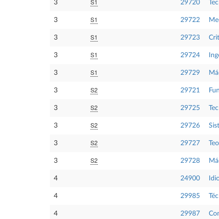
S1
3
29720
Tec
S1
3
29722
Mec
S1
3
29723
Cri
S1
3
29724
Ing
S1
3
29729
Máq
S2
3
29721
Fun
S2
3
29725
Tec
S2
3
29726
Sis
S2
3
29727
Teo
S2
3
29728
Máq
4
24900
Idi
4
29985
Téc
4
29987
Com