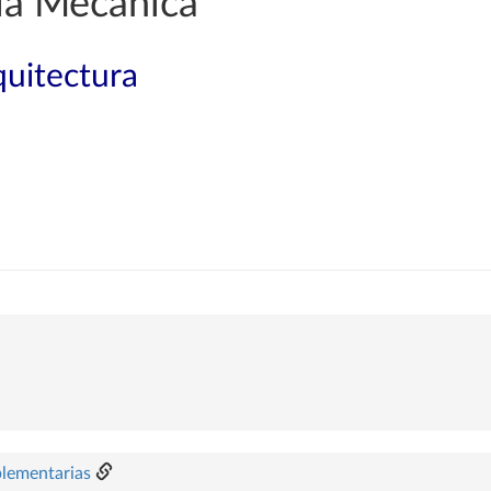
ía Mecánica
quitectura
plementarias