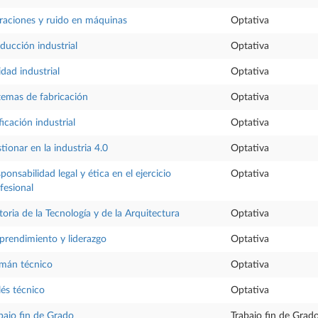
raciones y ruido en máquinas
Optativa
ducción industrial
Optativa
idad industrial
Optativa
temas de fabricación
Optativa
ficación industrial
Optativa
tionar en la industria 4.0
Optativa
ponsabilidad legal y ética en el ejercicio
Optativa
fesional
toria de la Tecnología y de la Arquitectura
Optativa
rendimiento y liderazgo
Optativa
mán técnico
Optativa
lés técnico
Optativa
bajo fin de Grado
Trabajo fin de Grad