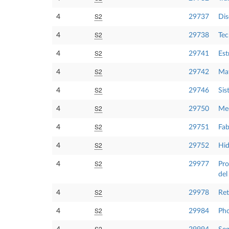
S2
4
29737
Dis
S2
4
29738
Tec
S2
4
29741
Est
S2
4
29742
Mat
S2
4
29746
Sis
S2
4
29750
Med
S2
4
29751
Fab
S2
4
29752
Hid
S2
4
29977
Pro
del
S2
4
29978
Ret
S2
4
29984
Pho
S2