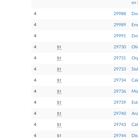
en 
4
29988
Doc
4
29989
Ene
4
29991
Des
S1
4
29730
Ofi
S1
4
29731
Org
S1
4
29733
Sis
S1
4
29734
Cal
S1
4
29736
Mo
S1
4
29739
Est
S1
4
29740
Aná
S1
4
29743
Cál
S1
4
29744
Dis