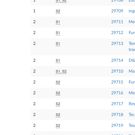
1
29708
Est
S2
1
29709
Ing
S1
2
29711
Me
S1
2
29712
Fun
S1
2
29713
Ter
tra
S1
2
29714
Dib
S1, S2
2
29710
Mat
S2
2
29715
Fun
S2
2
29716
Mec
S2
2
29717
Res
S2
2
29718
Tec
S2
2
29719
Teo