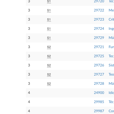
S1
3
29720
Tec
S1
3
29722
Mec
S1
3
29723
Cri
S1
3
29724
Ing
S1
3
29729
Máq
S2
3
29721
Fun
S2
3
29725
Tec
S2
3
29726
Sis
S2
3
29727
Teo
S2
3
29728
Máq
4
24900
Idi
4
29985
Téc
4
29987
Com