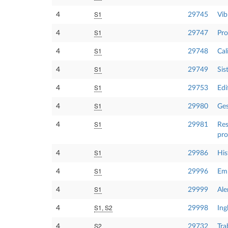
S1
4
29745
Vib
S1
4
29747
Pro
S1
4
29748
Cal
S1
4
29749
Sis
S1
4
29753
Edi
S1
4
29980
Ges
S1
4
29981
Res
pro
S1
4
29986
His
S1
4
29996
Emp
S1
4
29999
Ale
S1, S2
4
29998
Ing
S2
4
29732
Tra