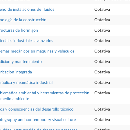
eño de instalaciones de fluidos
Optativa
nología de la construcción
Optativa
ructuras de hormigón
Optativa
eriales industriales avanzados
Optativa
temas mecánicos en máquinas y vehículos
Optativa
ición y mantenimiento
Optativa
ricación integrada
Optativa
ráulica y neumática industrial
Optativa
blemática ambiental y herramientas de protección
Optativa
 medio ambiente
os y consecuencias del desarrollo técnico
Optativa
tography and contemporary visual culture
Optativa