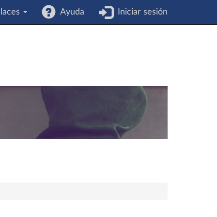
laces
Ayuda
Iniciar sesión