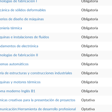
nologías de fabricación I
Obligatoria
ánica de sólidos deformables
Obligatoria
terios de diseño de máquinas
Obligatoria
eniería térmica
Obligatoria
uinas e instalaciones de fluidos
Obligatoria
damentos de electrónica
Obligatoria
nologías de fabricación II
Obligatoria
temas automáticos
Obligatoria
ría de estructuras y construcciones industriales
Obligatoria
uinas y motores térmicos
Obligatoria
oma moderno Inglés B1
Obligatoria
nicas creativas para la presentación de proyectos
Optativa
unicación:Herramienta de desarrollo profesional
Optativa