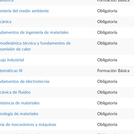
adística
Formación Básica
eniería del medio ambiente
Obligatoria
cánica
Obligatoria
damentos de ingeniería de materiales
Obligatoria
modinámica técnica y fundamentos de
Obligatoria
nsmisión de calor
ujo industrial
Obligatoria
emáticas III
Formación Básica
damentos de electrotecnia
Obligatoria
ánica de fluidos
Obligatoria
istencia de materiales
Obligatoria
nología de materiales
Obligatoria
ría de mecanismos y máquinas
Obligatoria