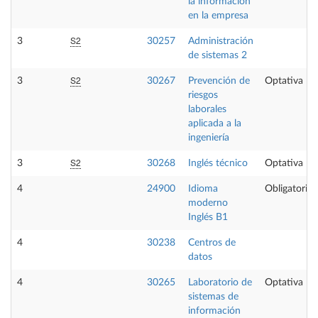
la información
en la empresa
S2
3
30257
Administración
de sistemas 2
S2
3
30267
Prevención de
Optativa
riesgos
laborales
aplicada a la
ingeniería
S2
3
30268
Inglés técnico
Optativa
4
24900
Idioma
Obligatoria
moderno
Inglés B1
4
30238
Centros de
datos
4
30265
Laboratorio de
Optativa
sistemas de
información