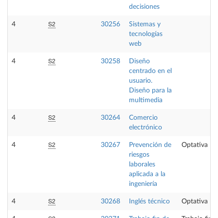
decisiones
S2
4
30256
Sistemas y
tecnologías
web
S2
4
30258
Diseño
centrado en el
usuario.
Diseño para la
multimedia
S2
4
30264
Comercio
electrónico
S2
4
30267
Prevención de
Optativa
riesgos
laborales
aplicada a la
ingeniería
S2
4
30268
Inglés técnico
Optativa