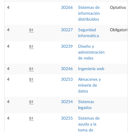
4
30266
Sistemas de
Optativa
información
distribuidos
S1
4
30227
Seguridad
Obligatoria
informática
S1
4
30239
Diseño y
administración
de redes
S1
4
30246
Ingeniería web
S1
4
30253
Almacenes y
minería de
datos
S1
4
30254
Sistemas
legados
S1
4
30255
Sistemas de
ayuda a la
toma de