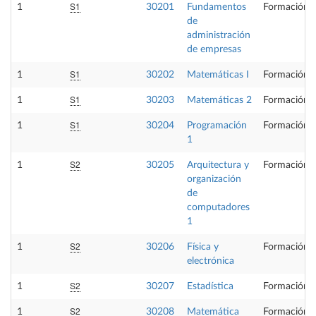
S1
1
30201
Fundamentos
Formación B
de
administración
de empresas
S1
1
30202
Matemáticas I
Formación B
S1
1
30203
Matemáticas 2
Formación B
S1
1
30204
Programación
Formación B
1
S2
1
30205
Arquitectura y
Formación B
organización
de
computadores
1
S2
1
30206
Física y
Formación B
electrónica
S2
1
30207
Estadística
Formación B
S2
1
30208
Matemática
Formación B