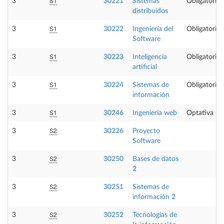
S1
3
30221
Sistemas
Obligatoria
distribuidos
S1
3
30222
Ingeniería del
Obligatoria
Software
S1
3
30223
Inteligencia
Obligatoria
artificial
S1
3
30224
Sistemas de
Obligatoria
información
S1
3
30246
Ingeniería web
Optativa
S2
3
30226
Proyecto
Software
S2
3
30250
Bases de datos
2
S2
3
30251
Sistemas de
información 2
S2
3
30252
Tecnologías de