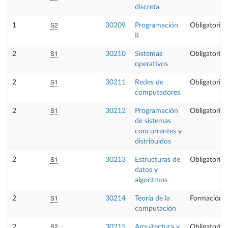
discreta
S2
1
30209
Programación
Obligatoria
II
S1
2
30210
Sistemas
Obligatoria
operativos
S1
2
30211
Redes de
Obligatoria
computadores
S1
2
30212
Programación
Obligatoria
de sistemas
concurrentes y
distribuidos
S1
2
30213
Estructuras de
Obligatoria
datos y
algoritmos
S1
2
30214
Teoría de la
Formación B
computación
S2
2
30215
Arquitectura y
Obligatoria