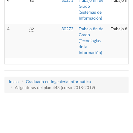
S2
4
30271
Trabajo fin de
Trabajo fin 
Grado
(Sistemas de
Información)
S2
4
30272
Trabajo fin de
Trabajo fin 
Grado
(Tecnologías
de la
Información)
Inicio
Graduado en Ingeniería Informática
Asignaturas del plan 443 (curso 2018-2019)