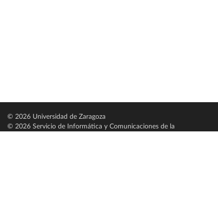
© 2026 Universidad de Zaragoza
© 2026 Servicio de Informática y Comunicaciones de la
Universidad de Zaragoza (
SICUZ
)
Universidad de Zaragoza
C/ Pedro Cerbuna, 12
ES-50009 Zaragoza
España / Spain
Tel: +34 976761000
ciu@unizar.es
Q-5018001-G