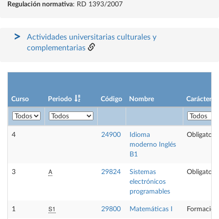
Regulación normativa
: RD 1393/2007
Actividades universitarias culturales y
complementarias
Curso
Periodo
Código
Nombre
Carácter
4
24900
Idioma
Obligatori
moderno Inglés
B1
A
3
29824
Sistemas
Obligatori
electrónicos
programables
S1
1
29800
Matemáticas I
Formación