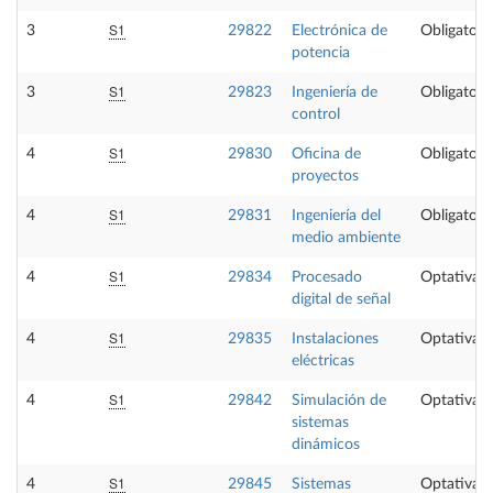
S1
3
29822
Electrónica de
Obligatori
potencia
S1
3
29823
Ingeniería de
Obligatori
control
S1
4
29830
Oficina de
Obligatori
proyectos
S1
4
29831
Ingeniería del
Obligatori
medio ambiente
S1
4
29834
Procesado
Optativa
digital de señal
S1
4
29835
Instalaciones
Optativa
eléctricas
S1
4
29842
Simulación de
Optativa
sistemas
dinámicos
S1
4
29845
Sistemas
Optativa