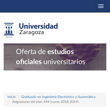
Togg
navi
Oferta de
estudios
oficiales
universitarios
Inicio
Graduado en Ingeniería Electrónica y Automática
Asignaturas del plan 444 (curso 2018-2019)