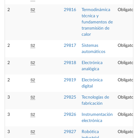
S2
2
29816
Termodinámica
Obligatori
técnica y
fundamentos de
transmisión de
calor
S2
2
29817
Sistemas
Obligatori
automáticos
S2
2
29818
Electrónica
Obligatori
analógica
S2
2
29819
Electrónica
Obligatori
digital
S2
3
29825
Tecnologías de
Obligatori
fabricación
S2
3
29826
Instrumentación
Obligatori
electrónica
S2
3
29827
Robótica
Obligatori