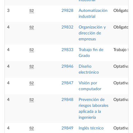
industrial
S2
3
29828
Automatización
Obligatori
industrial
S2
4
29832
Organización y
Obligatori
dirección de
empresas
S2
4
29833
Trabajo fin de
Trabajo fi
Grado
S2
4
29846
Diseño
Optativa
electrónico
S2
4
29847
Visión por
Optativa
computador
S2
4
29848
Prevención de
Optativa
riesgos laborales
aplicada a la
ingeniería
S2
4
29849
Inglés técnico
Optativa