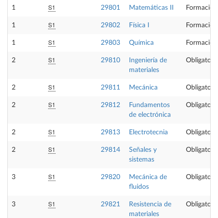
S1
1
29801
Matemáticas II
Formación
S1
1
29802
Física I
Formación
S1
1
29803
Química
Formación
S1
2
29810
Ingeniería de
Obligatori
materiales
S1
2
29811
Mecánica
Obligatori
S1
2
29812
Fundamentos
Obligatori
de electrónica
S1
2
29813
Electrotecnia
Obligatori
S1
2
29814
Señales y
Obligatori
sistemas
S1
3
29820
Mecánica de
Obligatori
fluidos
S1
3
29821
Resistencia de
Obligatori
materiales