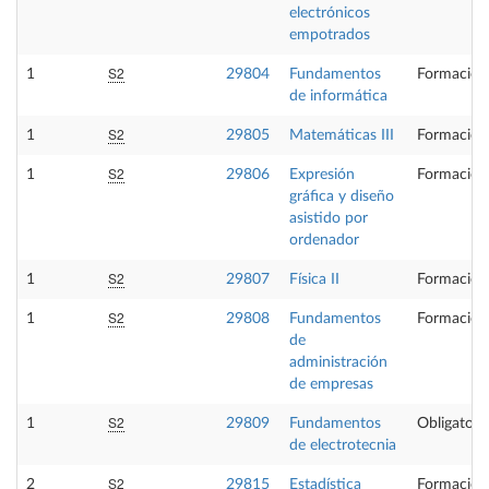
electrónicos
empotrados
S2
1
29804
Fundamentos
Formación
de informática
S2
1
29805
Matemáticas III
Formación
S2
1
29806
Expresión
Formación
gráfica y diseño
asistido por
ordenador
S2
1
29807
Física II
Formación
S2
1
29808
Fundamentos
Formación
de
administración
de empresas
S2
1
29809
Fundamentos
Obligatori
de electrotecnia
S2
2
29815
Estadística
Formación