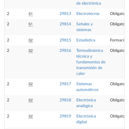
de electrónica
S1
2
29813
Electrotecnia
Obligatori
S1
2
29814
Señales y
Obligatori
sistemas
S2
2
29815
Estadística
Formación
S2
2
29816
Termodinámica
Obligatori
técnica y
fundamentos de
transmisión de
calor
S2
2
29817
Sistemas
Obligatori
automáticos
S2
2
29818
Electrónica
Obligatori
analógica
S2
2
29819
Electrónica
Obligatori
digital