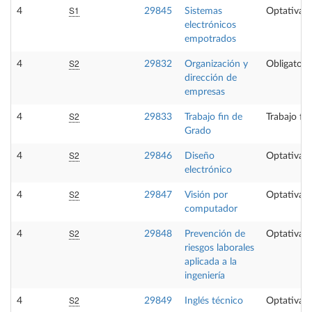
S1
4
29845
Sistemas
Optativa
electrónicos
empotrados
S2
4
29832
Organización y
Obligatori
dirección de
empresas
S2
4
29833
Trabajo fin de
Trabajo fi
Grado
S2
4
29846
Diseño
Optativa
electrónico
S2
4
29847
Visión por
Optativa
computador
S2
4
29848
Prevención de
Optativa
riesgos laborales
aplicada a la
ingeniería
S2
4
29849
Inglés técnico
Optativa