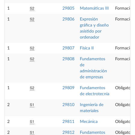
S2
1
29805
Matemáticas III
Formación
S2
1
29806
Expresión
Formación
gráfica y diseño
asistido por
ordenador
S2
1
29807
Física II
Formación
S2
1
29808
Fundamentos
Formación
de
administración
de empresas
S2
1
29809
Fundamentos
Obligatori
de electrotecnia
S1
2
29810
Ingeniería de
Obligatori
materiales
S1
2
29811
Mecánica
Obligatori
S1
2
29812
Fundamentos
Obligatori