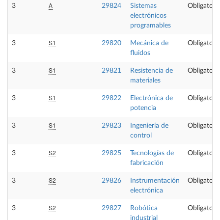
A
3
29824
Sistemas
Obligatori
electrónicos
programables
S1
3
29820
Mecánica de
Obligatori
fluidos
S1
3
29821
Resistencia de
Obligatori
materiales
S1
3
29822
Electrónica de
Obligatori
potencia
S1
3
29823
Ingeniería de
Obligatori
control
S2
3
29825
Tecnologías de
Obligatori
fabricación
S2
3
29826
Instrumentación
Obligatori
electrónica
S2
3
29827
Robótica
Obligatori
industrial