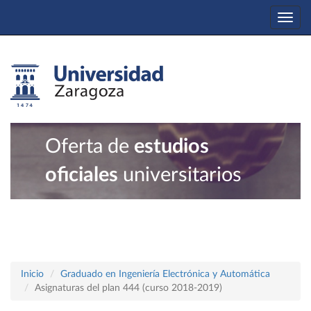
Togg
navi
Oferta de
estudios
oficiales
universitarios
Inicio
Graduado en Ingeniería Electrónica y Automática
Asignaturas del plan 444 (curso 2018-2019)