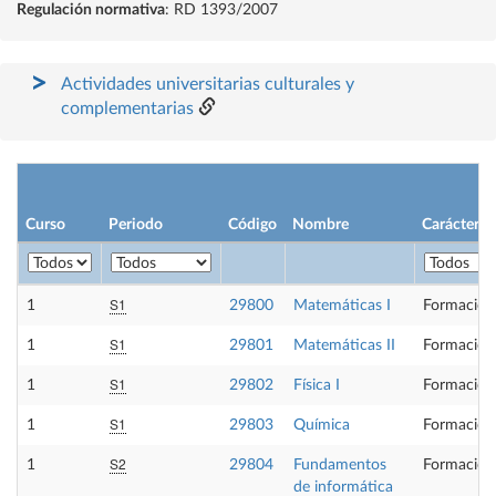
Regulación normativa
: RD 1393/2007
Actividades universitarias culturales y
complementarias
Curso
Periodo
Código
Nombre
Carácter
S1
1
29800
Matemáticas I
Formación
S1
1
29801
Matemáticas II
Formación
S1
1
29802
Física I
Formación
S1
1
29803
Química
Formación
S2
1
29804
Fundamentos
Formación
de informática