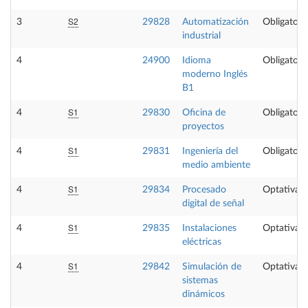
S2
3
29828
Automatización
Obligatori
industrial
4
24900
Idioma
Obligatori
moderno Inglés
B1
S1
4
29830
Oficina de
Obligatori
proyectos
S1
4
29831
Ingeniería del
Obligatori
medio ambiente
S1
4
29834
Procesado
Optativa
digital de señal
S1
4
29835
Instalaciones
Optativa
eléctricas
S1
4
29842
Simulación de
Optativa
sistemas
dinámicos