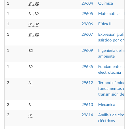
S1, S2
1
29604
Química
S1, S2
1
29605
Matemáticas II
S1, S2
1
29606
Física II
S1, S2
1
29607
Expresión gráfica
asistido por ord
S2
1
29609
Ingeniería del me
ambiente
S2
1
29635
Fundamentos de
electrotecnia
S1
2
29612
Termodinámica té
fundamentos de
transmisión de ca
S1
2
29613
Mecánica
S1
2
29614
Análisis de circui
eléctricos