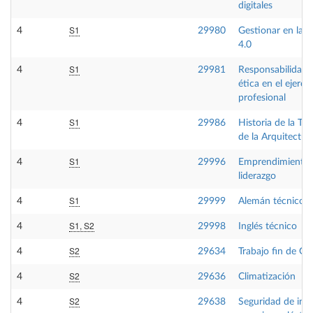
digitales
S1
4
29980
Gestionar en la i
4.0
S1
4
29981
Responsabilidad l
ética en el ejercic
profesional
S1
4
29986
Historia de la Tec
de la Arquitectur
S1
4
29996
Emprendimiento 
liderazgo
S1
4
29999
Alemán técnico
S1, S2
4
29998
Inglés técnico
S2
4
29634
Trabajo fin de Gr
S2
4
29636
Climatización
S2
4
29638
Seguridad de inst