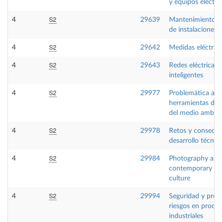
y equipos eléctri
S2
4
29639
Mantenimiento in
de instalaciones a
S2
4
29642
Medidas eléctrica
S2
4
29643
Redes eléctricas
inteligentes
S2
4
29977
Problemática amb
herramientas de 
del medio ambie
S2
4
29978
Retos y consecue
desarrollo técnic
S2
4
29984
Photography and
contemporary vis
culture
S2
4
29994
Seguridad y prev
riesgos en proce
industriales