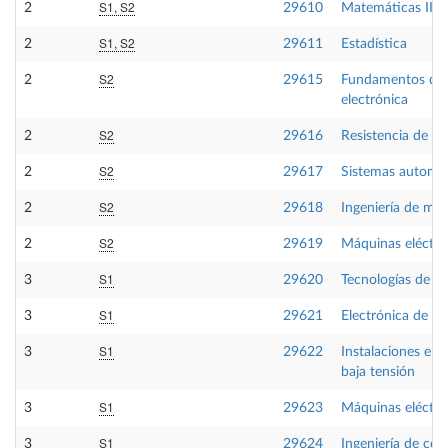
S1, S2
2
29610
Matemáticas III
S1, S2
2
29611
Estadística
S2
2
29615
Fundamentos de
electrónica
S2
2
29616
Resistencia de ma
S2
2
29617
Sistemas automá
S2
2
29618
Ingeniería de mat
S2
2
29619
Máquinas eléctric
S1
3
29620
Tecnologías de fa
S1
3
29621
Electrónica de po
S1
3
29622
Instalaciones eléc
baja tensión
S1
3
29623
Máquinas eléctric
S1
3
29624
Ingeniería de con