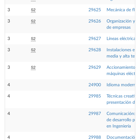
S2
3
29625
Mecánica de flui
S2
3
29626
Organización y di
de empresas
S2
3
29627
Líneas eléctricas
S2
3
29628
Instalaciones eléc
media y alta tens
S2
3
29629
Accionamientos 
máquinas eléctri
4
24900
Idioma moderno 
4
29985
Técnicas creativa
presentación de 
4
29987
Comunicación:He
de desarrollo pro
en Ingeniería
4
29988
Documentación g