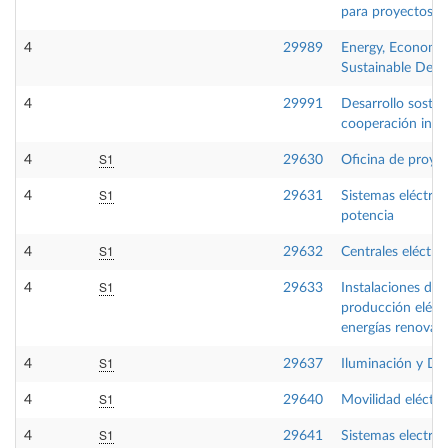
para proyectos in
4
29989
Energy, Economy
Sustainable Dev
4
29991
Desarrollo sosten
cooperación inte
S1
4
29630
Oficina de proye
S1
4
29631
Sistemas eléctric
potencia
S1
4
29632
Centrales eléctric
S1
4
29633
Instalaciones de
producción eléct
energías renovab
S1
4
29637
Iluminación y D
S1
4
29640
Movilidad eléctri
S1
4
29641
Sistemas electrón