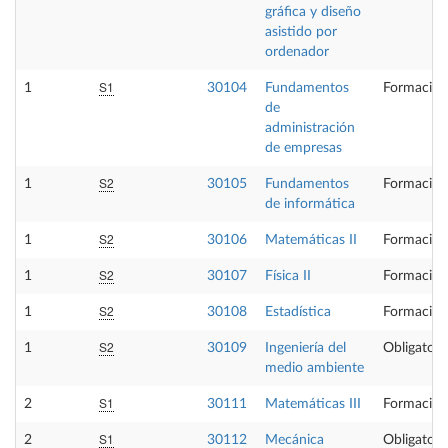
gráfica y diseño
asistido por
ordenador
S1
1
30104
Fundamentos
Formación
de
administración
de empresas
S2
1
30105
Fundamentos
Formación
de informática
S2
1
30106
Matemáticas II
Formación
S2
1
30107
Física II
Formación
S2
1
30108
Estadística
Formación
S2
1
30109
Ingeniería del
Obligatori
medio ambiente
S1
2
30111
Matemáticas III
Formación
S1
2
30112
Mecánica
Obligatori