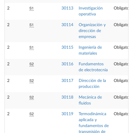
S1
2
30113
Investigación
Obligatori
operativa
S1
2
30114
Organización y
Obligatori
dirección de
empresas
S1
2
30115
Ingeniería de
Obligatori
materiales
S2
2
30116
Fundamentos
Obligatori
de electrotecnia
S2
2
30117
Dirección de la
Obligatori
producción
S2
2
30118
Mecánica de
Obligatori
fluidos
S2
2
30119
Termodinámica
Obligatori
aplicada y
fundamentos de
transmisión de