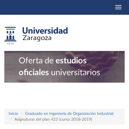
Togg
navi
Oferta de
estudios
oficiales
universitarios
Inicio
Graduado en Ingeniería de Organización Industrial
Asignaturas del plan 425 (curso 2018-2019)