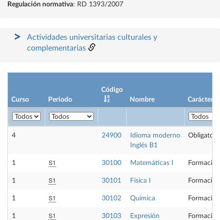
Regulación normativa
: RD 1393/2007
Actividades universitarias culturales y
complementarias
Código
Curso
Periodo
Nombre
Carácter
4
24900
Idioma moderno
Obligatori
Inglés B1
S1
1
30100
Matemáticas I
Formación
S1
1
30101
Física I
Formación
S1
1
30102
Química
Formación
S1
1
30103
Expresión
Formación