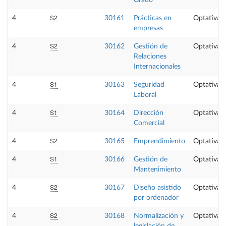
Grado
S2
4
30161
Prácticas en
Optativa
empresas
S2
4
30162
Gestión de
Optativa
Relaciones
Internacionales
S1
4
30163
Seguridad
Optativa
Laboral
S1
4
30164
Dirección
Optativa
Comercial
S2
4
30165
Emprendimiento
Optativa
S1
4
30166
Gestión de
Optativa
Mantenimiento
S2
4
30167
Diseño asistido
Optativa
por ordenador
S2
4
30168
Normalización y
Optativa