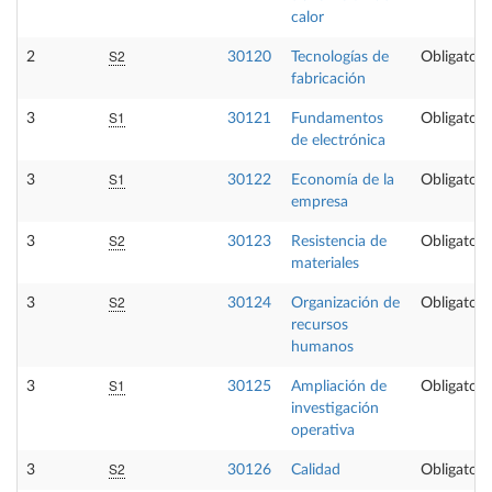
calor
S2
2
30120
Tecnologías de
Obligatori
fabricación
S1
3
30121
Fundamentos
Obligatori
de electrónica
S1
3
30122
Economía de la
Obligatori
empresa
S2
3
30123
Resistencia de
Obligatori
materiales
S2
3
30124
Organización de
Obligatori
recursos
humanos
S1
3
30125
Ampliación de
Obligatori
investigación
operativa
S2
3
30126
Calidad
Obligatori