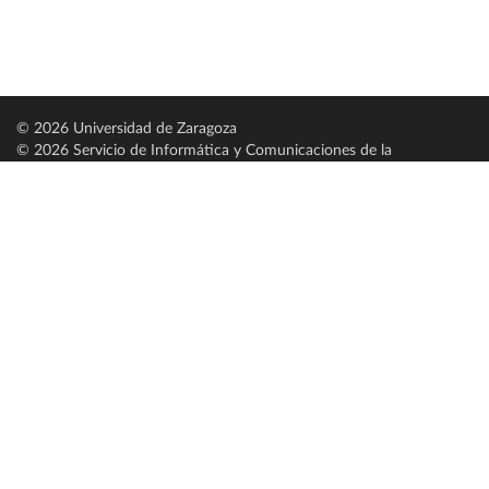
© 2026 Universidad de Zaragoza
© 2026 Servicio de Informática y Comunicaciones de la
Universidad de Zaragoza (
SICUZ
)
Universidad de Zaragoza
C/ Pedro Cerbuna, 12
ES-50009 Zaragoza
España / Spain
Tel: +34 976761000
ciu@unizar.es
Q-5018001-G
Servido por nodo: estudios
Aviso legal
|
Condiciones generales de uso
|
Política de privacidad