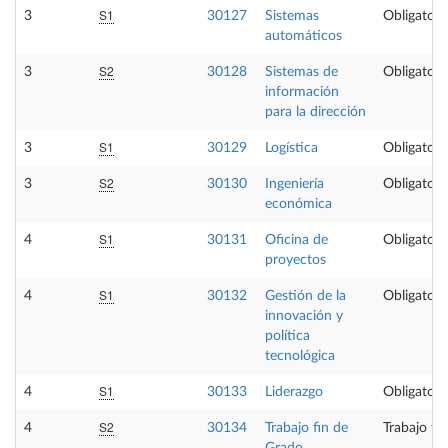
S1
3
30127
Sistemas
Obligatori
automáticos
S2
3
30128
Sistemas de
Obligatori
información
para la dirección
S1
3
30129
Logística
Obligatori
S2
3
30130
Ingeniería
Obligatori
económica
S1
4
30131
Oficina de
Obligatori
proyectos
S1
4
30132
Gestión de la
Obligatori
innovación y
política
tecnológica
S1
4
30133
Liderazgo
Obligatori
S2
4
30134
Trabajo fin de
Trabajo fi