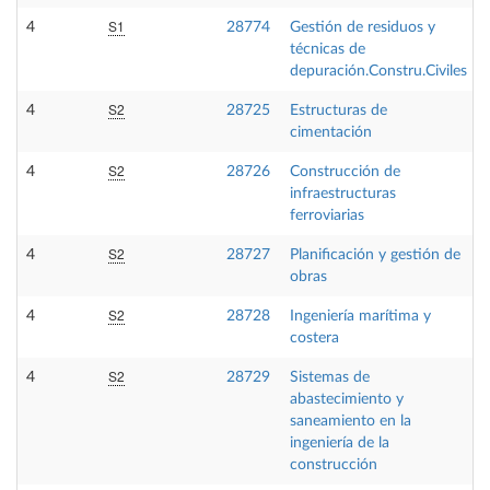
S1
4
28774
Gestión de residuos y
técnicas de
depuración.Constru.Civiles
S2
4
28725
Estructuras de
cimentación
S2
4
28726
Construcción de
infraestructuras
ferroviarias
S2
4
28727
Planificación y gestión de
obras
S2
4
28728
Ingeniería marítima y
costera
S2
4
28729
Sistemas de
abastecimiento y
saneamiento en la
ingeniería de la
construcción