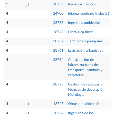
S2
3
28736
Recursos hidricos
4
24900
Idioma moderno Inglés B1
4
28735
Ingeniería ambiental
4
28747
Hidráulica fluvial
4
28752
Jardinería y paisajismo
4
28761
Legislación urbanística
4
28764
Construcción de
infraestructuras del
transporte: caminos y
carreteras
4
28775
Gestión de residuos y
técnicas de depuración.
Hidrología
S1
4
28723
Obras de edificación
S1
4
28724
Ingeniería de los