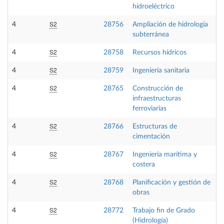
hidroeléctrico
S2
4
28756
Ampliación de hidrología
subterránea
S2
4
28758
Recursos hídricos
S2
4
28759
Ingeniería sanitaria
S2
4
28765
Construcción de
infraestructuras
ferroviarias
S2
4
28766
Estructuras de
cimentación
S2
4
28767
Ingeniería marítima y
costera
S2
4
28768
Planificación y gestión de
obras
S2
4
28772
Trabajo fin de Grado
(Hidrología)