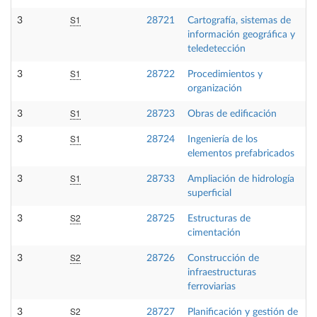
S1
3
28721
Cartografía, sistemas de
información geográfica y
teledetección
S1
3
28722
Procedimientos y
organización
S1
3
28723
Obras de edificación
S1
3
28724
Ingeniería de los
elementos prefabricados
S1
3
28733
Ampliación de hidrología
superficial
S2
3
28725
Estructuras de
cimentación
S2
3
28726
Construcción de
infraestructuras
ferroviarias
S2
3
28727
Planificación y gestión de