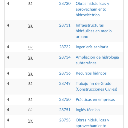
S2
4
28730
Obras hidráulicas y
aprovechamiento
hidroeléctrico
S2
4
28731
Infraestructuras
hidráulicas en medio
urbano
S2
4
28732
Ingeniería sanitaria
S2
4
28734
Ampliación de hidrología
subterránea
S2
4
28736
Recursos hidricos
S2
4
28749
Trabajo fin de Grado
(Construcciones Civiles)
S2
4
28750
Prácticas en empresas
S2
4
28751
Inglés técnico
S2
4
28753
Obras hidráulicas y
aprovechamiento