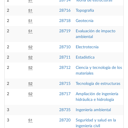
2
28714
Teoría de estructuras
S1
2
28716
Topografía
S1
2
28718
Geotecnia
S1
2
28719
Evaluación de impacto
ambiental
S2
2
28710
Electrotecnia
S2
2
28711
Estadística
S2
2
28712
Ciencia y tecnología de los
materiales
S2
2
28715
Tecnología de estructuras
S2
2
28717
Ampliación de ingeniería
hidráulica e hidrología
3
28735
Ingeniería ambiental
S1
3
28720
Seguridad y salud en la
ingeniería civil