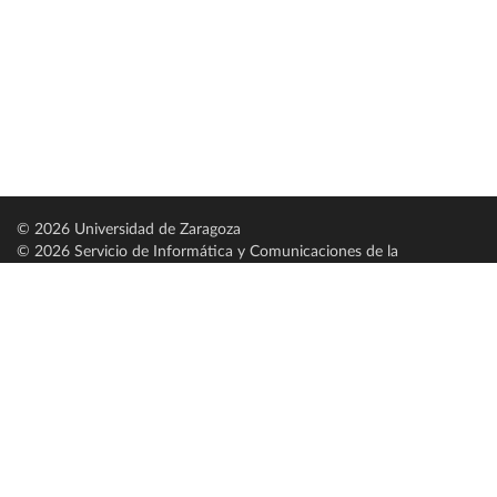
© 2026 Universidad de Zaragoza
© 2026 Servicio de Informática y Comunicaciones de la
Universidad de Zaragoza (
SICUZ
)
Universidad de Zaragoza
C/ Pedro Cerbuna, 12
ES-50009 Zaragoza
España / Spain
Tel: +34 976761000
ciu@unizar.es
Q-5018001-G