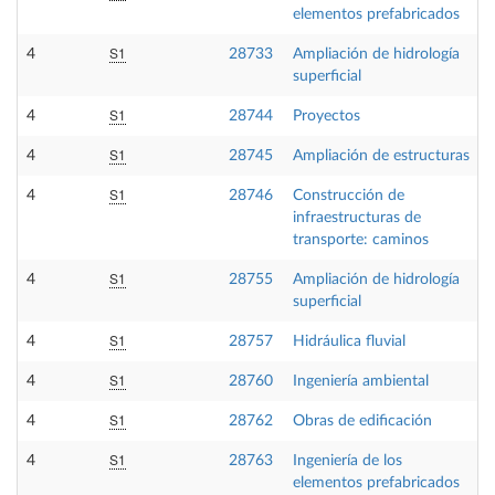
elementos prefabricados
S1
4
28733
Ampliación de hidrología
superficial
S1
4
28744
Proyectos
S1
4
28745
Ampliación de estructuras
S1
4
28746
Construcción de
infraestructuras de
transporte: caminos
S1
4
28755
Ampliación de hidrología
superficial
S1
4
28757
Hidráulica fluvial
S1
4
28760
Ingeniería ambiental
S1
4
28762
Obras de edificación
S1
4
28763
Ingeniería de los
elementos prefabricados