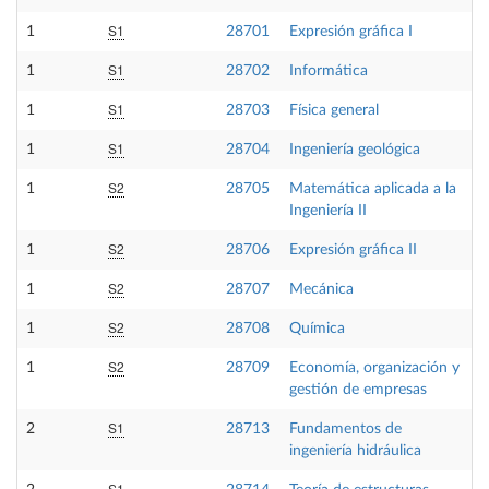
S1
1
28701
Expresión gráfica I
S1
1
28702
Informática
S1
1
28703
Física general
S1
1
28704
Ingeniería geológica
S2
1
28705
Matemática aplicada a la
Ingeniería II
S2
1
28706
Expresión gráfica II
S2
1
28707
Mecánica
S2
1
28708
Química
S2
1
28709
Economía, organización y
gestión de empresas
S1
2
28713
Fundamentos de
ingeniería hidráulica
S1