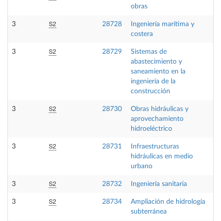
obras
S2
3
28728
Ingeniería marítima y
costera
S2
3
28729
Sistemas de
abastecimiento y
saneamiento en la
ingeniería de la
construcción
S2
3
28730
Obras hidráulicas y
aprovechamiento
hidroeléctrico
S2
3
28731
Infraestructuras
hidráulicas en medio
urbano
S2
3
28732
Ingeniería sanitaria
S2
3
28734
Ampliación de hidrología
subterránea