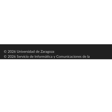
© 2026 Universidad de Zaragoza
© 2026 Servicio de Informática y Comunicaciones de la
Universidad de Zaragoza (
SICUZ
)
Universidad de Zaragoza
C/ Pedro Cerbuna, 12
ES-50009 Zaragoza
España / Spain
Tel: +34 976761000
ciu@unizar.es
Q-5018001-G