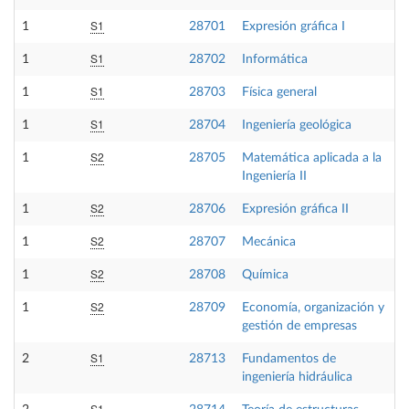
S1
1
28701
Expresión gráfica I
S1
1
28702
Informática
S1
1
28703
Física general
S1
1
28704
Ingeniería geológica
S2
1
28705
Matemática aplicada a la
Ingeniería II
S2
1
28706
Expresión gráfica II
S2
1
28707
Mecánica
S2
1
28708
Química
S2
1
28709
Economía, organización y
gestión de empresas
S1
2
28713
Fundamentos de
ingeniería hidráulica
S1