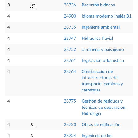
S2
3
28736
Recursos hidricos
4
24900
Idioma moderno Inglés B1
4
28735
Ingeniería ambiental
4
28747
Hidráulica fluvial
4
28752
Jardinería y paisajismo
4
28761
Legislación urbanística
4
28764
Construcción de
infraestructuras del
transporte: caminos y
carreteras
4
28775
Gestión de residuos y
técnicas de depuración.
Hidrología
S1
4
28723
Obras de edificación
S1
4
28724
Ingeniería de los