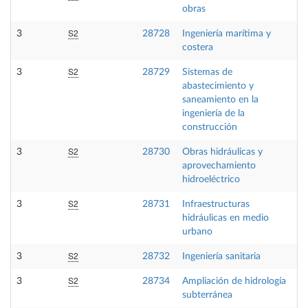
obras
S2
3
28728
Ingeniería marítima y
costera
S2
3
28729
Sistemas de
abastecimiento y
saneamiento en la
ingeniería de la
construcción
S2
3
28730
Obras hidráulicas y
aprovechamiento
hidroeléctrico
S2
3
28731
Infraestructuras
hidráulicas en medio
urbano
S2
3
28732
Ingeniería sanitaria
S2
3
28734
Ampliación de hidrología
subterránea