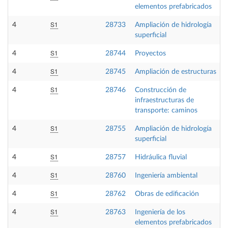
elementos prefabricados
S1
4
28733
Ampliación de hidrología
superficial
S1
4
28744
Proyectos
S1
4
28745
Ampliación de estructuras
S1
4
28746
Construcción de
infraestructuras de
transporte: caminos
S1
4
28755
Ampliación de hidrología
superficial
S1
4
28757
Hidráulica fluvial
S1
4
28760
Ingeniería ambiental
S1
4
28762
Obras de edificación
S1
4
28763
Ingeniería de los
elementos prefabricados