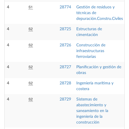
S1
4
28774
Gestión de residuos y
técnicas de
depuración.Constru.Civiles
S2
4
28725
Estructuras de
cimentación
S2
4
28726
Construcción de
infraestructuras
ferroviarias
S2
4
28727
Planificación y gestión de
obras
S2
4
28728
Ingeniería marítima y
costera
S2
4
28729
Sistemas de
abastecimiento y
saneamiento en la
ingeniería de la
construcción