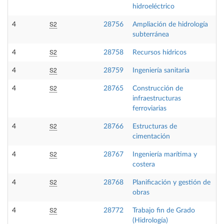
hidroeléctrico
S2
4
28756
Ampliación de hidrología
subterránea
S2
4
28758
Recursos hídricos
S2
4
28759
Ingeniería sanitaria
S2
4
28765
Construcción de
infraestructuras
ferroviarias
S2
4
28766
Estructuras de
cimentación
S2
4
28767
Ingeniería marítima y
costera
S2
4
28768
Planificación y gestión de
obras
S2
4
28772
Trabajo fin de Grado
(Hidrología)