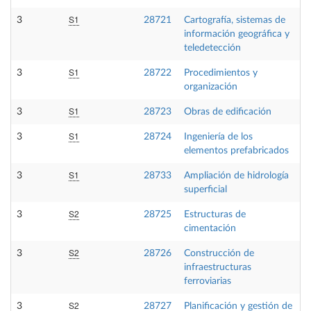
S1
3
28721
Cartografía, sistemas de
información geográfica y
teledetección
S1
3
28722
Procedimientos y
organización
S1
3
28723
Obras de edificación
S1
3
28724
Ingeniería de los
elementos prefabricados
S1
3
28733
Ampliación de hidrología
superficial
S2
3
28725
Estructuras de
cimentación
S2
3
28726
Construcción de
infraestructuras
ferroviarias
S2
3
28727
Planificación y gestión de