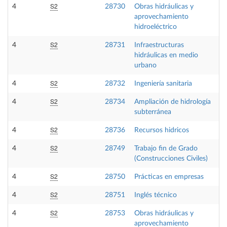
S2
4
28730
Obras hidráulicas y
aprovechamiento
hidroeléctrico
S2
4
28731
Infraestructuras
hidráulicas en medio
urbano
S2
4
28732
Ingeniería sanitaria
S2
4
28734
Ampliación de hidrología
subterránea
S2
4
28736
Recursos hidricos
S2
4
28749
Trabajo fin de Grado
(Construcciones Civiles)
S2
4
28750
Prácticas en empresas
S2
4
28751
Inglés técnico
S2
4
28753
Obras hidráulicas y
aprovechamiento