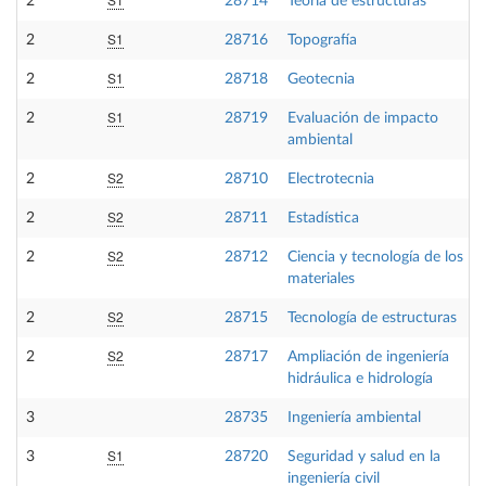
2
28714
Teoría de estructuras
S1
2
28716
Topografía
S1
2
28718
Geotecnia
S1
2
28719
Evaluación de impacto
ambiental
S2
2
28710
Electrotecnia
S2
2
28711
Estadística
S2
2
28712
Ciencia y tecnología de los
materiales
S2
2
28715
Tecnología de estructuras
S2
2
28717
Ampliación de ingeniería
hidráulica e hidrología
3
28735
Ingeniería ambiental
S1
3
28720
Seguridad y salud en la
ingeniería civil