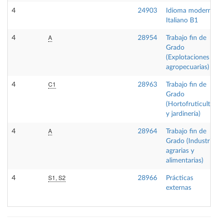
4
24903
Idioma moderno
Italiano B1
A
4
28954
Trabajo fin de
Grado
(Explotaciones
agropecuarias)
C1
4
28963
Trabajo fin de
Grado
(Hortofruticultur
y jardinería)
A
4
28964
Trabajo fin de
Grado (Industrias
agrarias y
alimentarias)
S1, S2
4
28966
Prácticas
externas