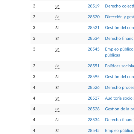
S1
3
28519
Derecho colecti
S1
3
28520
Dirección y ge
S1
3
28521
Gestión del con
S1
3
28534
Derecho financi
S1
3
28545
Empleo público: 
públicas
S1
3
28551
Políticas sociol
S1
3
28595
Gestión del con
S1
4
28526
Derecho procesa
S1
4
28527
Auditoría sociol
S1
4
28528
Gestión de la p
S1
4
28534
Derecho financi
S1
4
28545
Empleo público: 