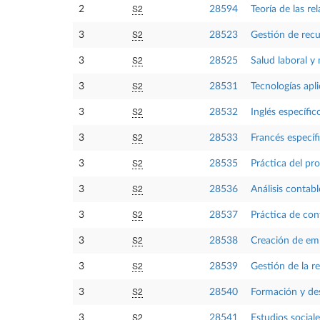
S2
2
28594
Teoría de las r
S2
3
28523
Gestión de recu
S2
3
28525
Salud laboral y
S2
3
28531
Tecnologías apli
S2
3
28532
Inglés específi
S2
3
28533
Francés específ
S2
3
28535
Práctica del pr
S2
3
28536
Análisis contabl
S2
3
28537
Práctica de con
S2
3
28538
Creación de em
S2
3
28539
Gestión de la r
S2
3
28540
Formación y des
S2
3
28541
Estudios sociale