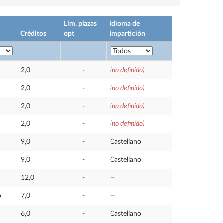
Lím. plazas
Idioma de
Créditos
opt
impartición
2,0
-
(no definido)
2,0
-
(no definido)
2,0
-
(no definido)
2,0
-
(no definido)
9,0
-
Castellano
9,0
-
Castellano
12,0
-
—
o
7,0
-
—
6,0
-
Castellano