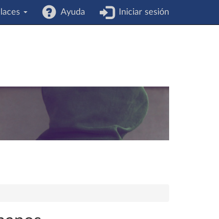
laces
Ayuda
Iniciar sesión