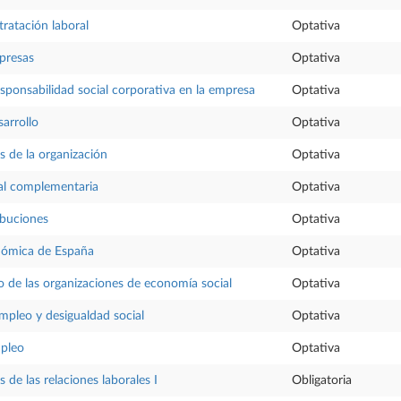
tratación laboral
Optativa
presas
Optativa
esponsabilidad social corporativa en la empresa
Optativa
arrollo
Optativa
s de la organización
Optativa
ial complementaria
Optativa
ibuciones
Optativa
nómica de España
Optativa
o de las organizaciones de economía social
Optativa
mpleo y desigualdad social
Optativa
pleo
Optativa
s de las relaciones laborales I
Obligatoria