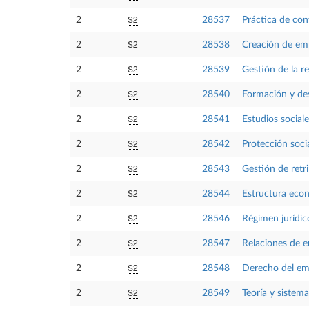
S2
2
28537
Práctica de con
S2
2
28538
Creación de em
S2
2
28539
Gestión de la r
S2
2
28540
Formación y des
S2
2
28541
Estudios sociale
S2
2
28542
Protección soc
S2
2
28543
Gestión de retr
S2
2
28544
Estructura eco
S2
2
28546
Régimen jurídic
S2
2
28547
Relaciones de e
S2
2
28548
Derecho del em
S2
2
28549
Teoría y sistema