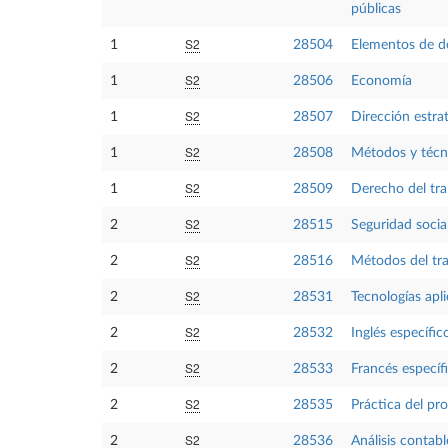
públicas
S2
1
28504
Elementos de d
S2
1
28506
Economía
S2
1
28507
Dirección estra
S2
1
28508
Métodos y técni
S2
1
28509
Derecho del tra
S2
2
28515
Seguridad social
S2
2
28516
Métodos del tr
S2
2
28531
Tecnologías apli
S2
2
28532
Inglés específi
S2
2
28533
Francés específ
S2
2
28535
Práctica del pr
S2
2
28536
Análisis contabl