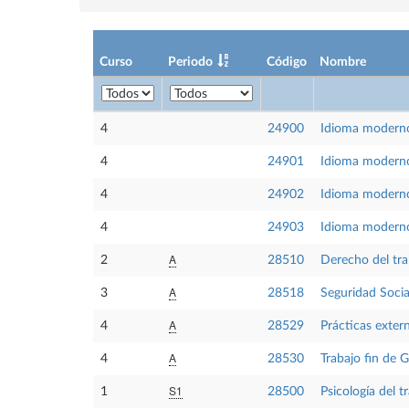
Curso
Periodo
Código
Nombre
4
24900
Idioma moderno
4
24901
Idioma modern
4
24902
Idioma modern
4
24903
Idioma moderno
A
2
28510
Derecho del tra
A
3
28518
Seguridad Social
A
4
28529
Prácticas exter
A
4
28530
Trabajo fin de 
S1
1
28500
Psicología del t