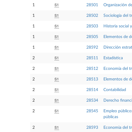
S1
1
28501
Organización d
S1
1
28502
Sociología del t
S1
1
28503
Historia social 
S1
1
28505
Elementos de de
S1
1
28592
Dirección estra
S1
2
28511
Estadística
S1
2
28512
Economía del t
S1
2
28513
Elementos de d
S1
2
28514
Contabilidad
S1
2
28534
Derecho financi
S1
2
28545
Empleo público: 
públicas
S1
2
28593
Economia del t