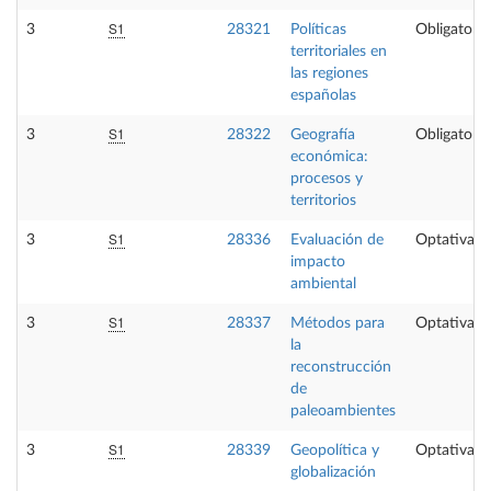
S1
3
28321
Políticas
Obligatoria
territoriales en
las regiones
españolas
S1
3
28322
Geografía
Obligatoria
económica:
procesos y
territorios
S1
3
28336
Evaluación de
Optativa
impacto
ambiental
S1
3
28337
Métodos para
Optativa
la
reconstrucción
de
paleoambientes
S1
3
28339
Geopolítica y
Optativa
globalización