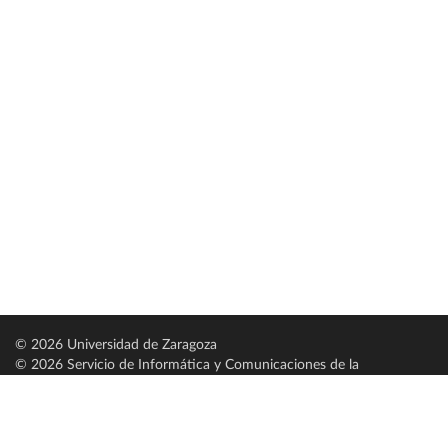
© 2026 Universidad de Zaragoza
© 2026 Servicio de Informática y Comunicaciones de la
Universidad de Zaragoza (
SICUZ
)
Universidad de Zaragoza
C/ Pedro Cerbuna, 12
ES-50009 Zaragoza