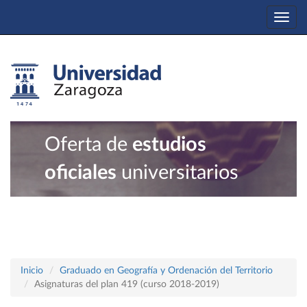
Togg
navi
Oferta de
estudios
oficiales
universitarios
Inicio
Graduado en Geografía y Ordenación del Territorio
Asignaturas del plan 419 (curso 2018-2019)