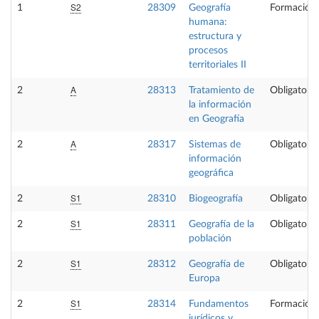
S2
1
28309
Geografía
Formación 
humana:
estructura y
procesos
territoriales II
A
2
28313
Tratamiento de
Obligatoria
la información
en Geografía
A
2
28317
Sistemas de
Obligatoria
información
geográfica
S1
2
28310
Biogeografía
Obligatoria
S1
2
28311
Geografía de la
Obligatoria
población
S1
2
28312
Geografía de
Obligatoria
Europa
S1
2
28314
Fundamentos
Formación 
jurídicos y