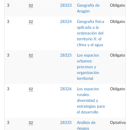
S2
3
28323
Geografía de
Obligatoria
Aragón
S2
3
28324
Geografía física
Obligatoria
aplicada a la
ordenación del
territorio II: el
clima y el agua
S2
3
28325
Los espacios
Obligatoria
urbanos:
procesos y
organización
territorial
S2
3
28326
Los espacios
Obligatoria
rurales:
diversidad y
estrategias para
el desarrollo
S2
3
28335
Análisis de
Optativa
riesgos