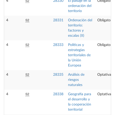
S2
4
28330
El paisaje en la
Obligatoria
ordenación del
territorio
S2
4
28331
Ordenación del
Obligatoria
territorio:
factores y
escalas (II)
S2
4
28333
Políticas y
Obligatoria
estrategias
territoriales de
la Unión
Europea
S2
4
28335
Análisis de
Optativa
riesgos
naturales
S2
4
28338
Geografía para
Optativa
el desarrollo y
la cooperación
territorial