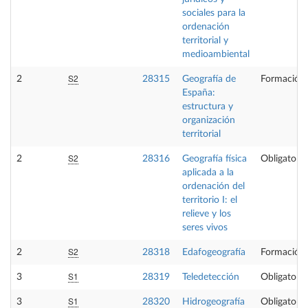
sociales para la
ordenación
territorial y
medioambiental
S2
2
28315
Geografía de
Formación 
España:
estructura y
organización
territorial
S2
2
28316
Geografía física
Obligatoria
aplicada a la
ordenación del
territorio I: el
relieve y los
seres vivos
S2
2
28318
Edafogeografía
Formación 
S1
3
28319
Teledetección
Obligatoria
S1
3
28320
Hidrogeografía
Obligatoria