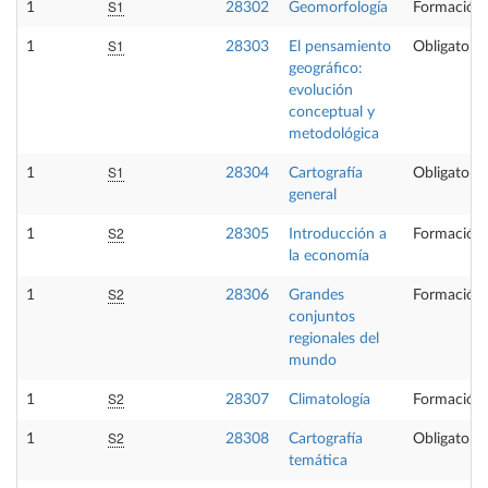
S1
1
28302
Geomorfología
Formación 
S1
1
28303
El pensamiento
Obligatoria
geográfico:
evolución
conceptual y
metodológica
S1
1
28304
Cartografía
Obligatoria
general
S2
1
28305
Introducción a
Formación 
la economía
S2
1
28306
Grandes
Formación 
conjuntos
regionales del
mundo
S2
1
28307
Climatología
Formación 
S2
1
28308
Cartografía
Obligatoria
temática