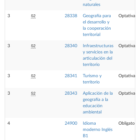
naturales
S2
3
28338
Geografía para
Optativa
el desarrollo y
la cooperación
territorial
S2
3
28340
Infraestructuras
Optativa
y servicios en la
articulación del
territorio
S2
3
28341
Turismo y
Optativa
territorio
S2
3
28343
Aplicación de la
Optativa
geografía a la
educación
ambiental
4
24900
Idioma
Obligatoria
moderno Inglés
B1