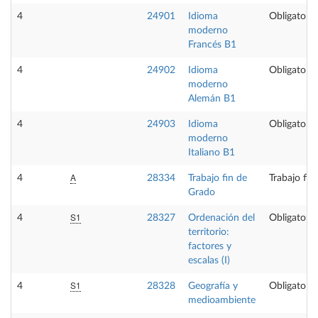
4
24901
Idioma
Obligatoria
moderno
Francés B1
4
24902
Idioma
Obligatoria
moderno
Alemán B1
4
24903
Idioma
Obligatoria
moderno
Italiano B1
A
4
28334
Trabajo fin de
Trabajo fin
Grado
S1
4
28327
Ordenación del
Obligatoria
territorio:
factores y
escalas (I)
S1
4
28328
Geografía y
Obligatoria
medioambiente