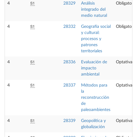
S1
4
28329
Análisis
Obligatoria
integrado del
medio natural
S1
4
28332
Geografía social
Obligatoria
y cultural:
procesos y
patrones
territoriales
S1
4
28336
Evaluación de
Optativa
impacto
ambiental
S1
4
28337
Métodos para
Optativa
la
reconstrucción
de
paleoambientes
S1
4
28339
Geopolítica y
Optativa
globalización