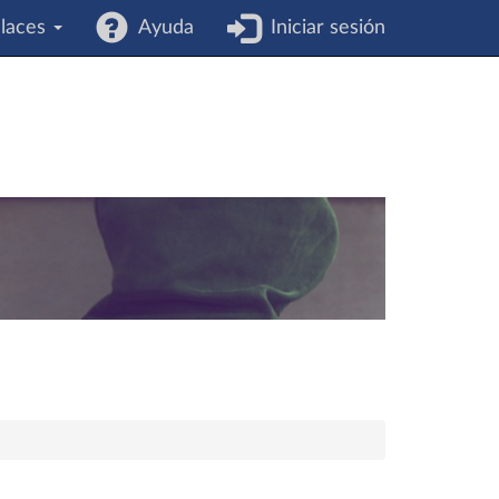
laces
Ayuda
Iniciar sesión