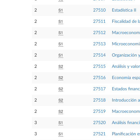
S1
2
27510
Estadística II
S1
2
27511
Fiscalidad de 
S1
2
27512
Macroeconomi
S1
2
27513
Microeconomia
S1
2
27514
Organización y
S2
2
27515
Análisis y valo
S2
2
27516
Economia esp
S2
2
27517
Estados financ
S2
2
27518
Introducción a
S2
2
27519
Macroeconomí
S1
3
27520
Análisis financ
S1
3
27521
Planificación e