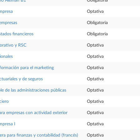
no Alemán B1
Obligatoria
empresa
Optativa
 empresas
Obligatoria
stados financieros
Obligatoria
orativo y RSC
Optativa
ionales
Optativa
formación para el marketing
Optativa
tuariales y de seguros
Optativa
ble de las administraciones públicas
Optativa
ciero
Optativa
ra empresas con actividad exterior
Optativa
mpresa I
Optativa
era para finanzas y contabilidad (francés)
Optativa