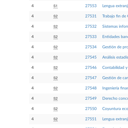
S1
4
27553
Lengua extranj
S2
4
27531
Trabajo fin de
S2
4
27532
Sistemas infor
S2
4
27533
Entidades banc
S2
4
27534
Gestión de pr
S2
4
27545
Análisis estadí
S2
4
27546
Contabilidad y
S2
4
27547
Gestión de car
S2
4
27548
Ingeniería fina
S2
4
27549
Derecho concu
S2
4
27550
Coyuntura ec
S2
4
27551
Lengua extranje