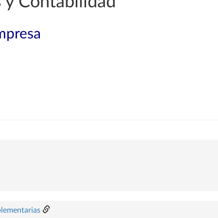
 y Contabilidad
mpresa
plementarias