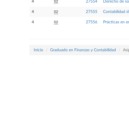
S2
4
27554
Derecho de so
S2
4
27555
Contabilidad d
S2
4
27556
Prácticas en e
Inicio
Graduado en Finanzas y Contabilidad
Asi