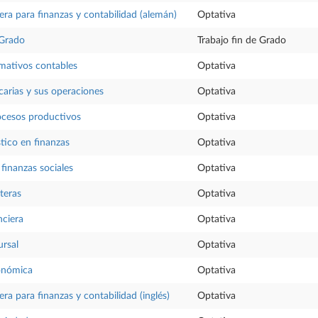
era para finanzas y contabilidad (alemán)
Optativa
 Grado
Trabajo fin de Grado
mativos contables
Optativa
arias y sus operaciones
Optativa
ocesos productivos
Optativa
stico en finanzas
Optativa
 finanzas sociales
Optativa
teras
Optativa
nciera
Optativa
rsal
Optativa
onómica
Optativa
ra para finanzas y contabilidad (inglés)
Optativa