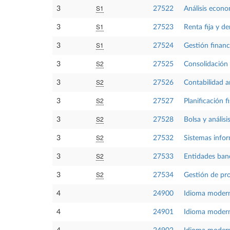
S1
3
27522
Análisis econo
S1
3
27523
Renta fija y d
S1
3
27524
Gestión financ
S2
3
27525
Consolidación 
S2
3
27526
Contabilidad a
S2
3
27527
Planificación f
S2
3
27528
Bolsa y análisi
S2
3
27532
Sistemas infor
S2
3
27533
Entidades banc
S2
3
27534
Gestión de pr
4
24900
Idioma modern
4
24901
Idioma moder