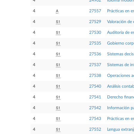
4
24902
Idioma moder
A
4
27557
Prácticas en 
S1
4
27529
Valoración de
S1
4
27530
Auditoría de e
S1
4
27535
Gobierno corp
S1
4
27536
Sistemas decis
S1
4
27537
Sistemas de in
S1
4
27538
Operaciones ac
S1
4
27540
Análisis conta
S1
4
27541
Derecho finan
S1
4
27542
Información pa
S1
4
27543
Prácticas en e
S1
4
27552
Lengua extranj