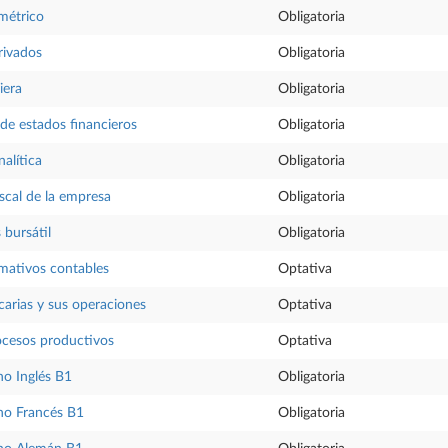
métrico
Obligatoria
erivados
Obligatoria
iera
Obligatoria
de estados financieros
Obligatoria
nalítica
Obligatoria
iscal de la empresa
Obligatoria
s bursátil
Obligatoria
mativos contables
Optativa
arias y sus operaciones
Optativa
ocesos productivos
Optativa
o Inglés B1
Obligatoria
no Francés B1
Obligatoria