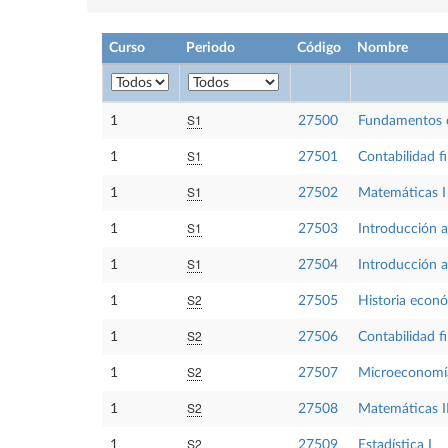
Curso
Periodo
Código
Nombre
S1
1
27500
Fundamentos d
S1
1
27501
Contabilidad fi
S1
1
27502
Matemáticas I
S1
1
27503
Introducción a
S1
1
27504
Introducción a
S2
1
27505
Historia econ
S2
1
27506
Contabilidad fi
S2
1
27507
Microeconomí
S2
1
27508
Matemáticas I
S2
1
27509
Estadística I