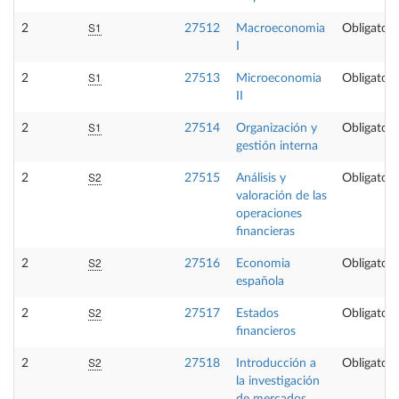
S1
2
27512
Macroeconomia
Obligatori
I
S1
2
27513
Microeconomia
Obligatori
II
S1
2
27514
Organización y
Obligatori
gestión interna
S2
2
27515
Análisis y
Obligatori
valoración de las
operaciones
financieras
S2
2
27516
Economia
Obligatori
española
S2
2
27517
Estados
Obligatori
financieros
S2
2
27518
Introducción a
Obligatori
la investigación