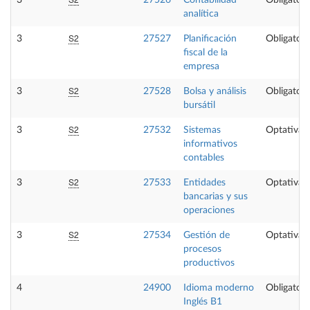
3
27526
Contabilidad
Obligatori
analítica
S2
3
27527
Planificación
Obligatori
fiscal de la
empresa
S2
3
27528
Bolsa y análisis
Obligatori
bursátil
S2
3
27532
Sistemas
Optativa
informativos
contables
S2
3
27533
Entidades
Optativa
bancarias y sus
operaciones
S2
3
27534
Gestión de
Optativa
procesos
productivos
4
24900
Idioma moderno
Obligatori
Inglés B1