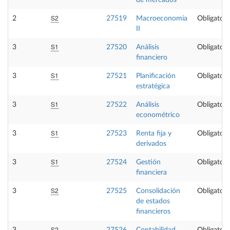
de mercados
S2
2
27519
Macroeconomía
Obligatori
II
S1
3
27520
Análisis
Obligatori
financiero
S1
3
27521
Planificación
Obligatori
estratégica
S1
3
27522
Análisis
Obligatori
econométrico
S1
3
27523
Renta fija y
Obligatori
derivados
S1
3
27524
Gestión
Obligatori
financiera
S2
3
27525
Consolidación
Obligatori
de estados
financieros
S2