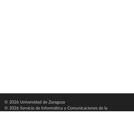
© 2026 Universidad de Zaragoza
© 2026 Servicio de Informática y Comunicaciones de la
Universidad de Zaragoza (
SICUZ
)
Universidad de Zaragoza
C/ Pedro Cerbuna, 12
ES-50009 Zaragoza