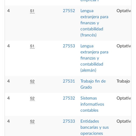
empresa I
S1
4
27552
Lengua
Optativa
extranjera para
finanzas y
contabilidad
(francés)
S1
4
27553
Lengua
Optativa
extranjera para
finanzas y
contabilidad
(alemán)
S2
4
27531
Trabajo fin de
Trabajo fi
Grado
S2
4
27532
Sistemas
Optativa
informativos
contables
S2
4
27533
Entidades
Optativa
bancarias y sus
operaciones