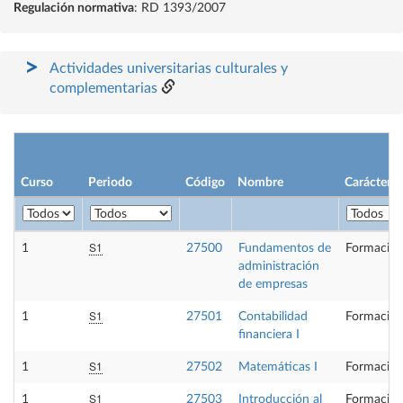
Regulación normativa
: RD 1393/2007
Actividades universitarias culturales y
complementarias
Curso
Periodo
Código
Nombre
Carácter
S1
1
27500
Fundamentos de
Formación
administración
de empresas
S1
1
27501
Contabilidad
Formación
financiera I
S1
1
27502
Matemáticas I
Formación
S1
1
27503
Introducción al
Formación