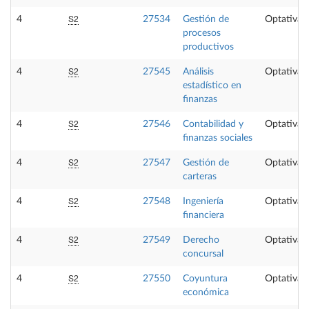
S2
4
27534
Gestión de
Optativa
procesos
productivos
S2
4
27545
Análisis
Optativa
estadístico en
finanzas
S2
4
27546
Contabilidad y
Optativa
finanzas sociales
S2
4
27547
Gestión de
Optativa
carteras
S2
4
27548
Ingeniería
Optativa
financiera
S2
4
27549
Derecho
Optativa
concursal
S2
4
27550
Coyuntura
Optativa
económica