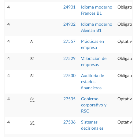
4
24901
Idioma moderno
Obligatori
Francés B1
4
24902
Idioma moderno
Obligatori
Alemán B1
A
4
27557
Prácticas en
Optativa
empresa
S1
4
27529
Valoración de
Obligatori
empresas
S1
4
27530
Auditoría de
Obligatori
estados
financieros
S1
4
27535
Gobierno
Optativa
corporativo y
RSC
S1
4
27536
Sistemas
Optativa
decisionales