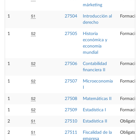
márketing
S1
1
27504
Introducción al
Formación
derecho
S2
1
27505
Historia
Formación
económica y
economía
mundial
S2
1
27506
Contabilidad
Formación
financiera II
S2
1
27507
Microeconomía
Formación
I
S2
1
27508
Matemáticas II
Formación
S2
1
27509
Estadística I
Formación
S1
2
27510
Estadística II
Obligatori
S1
2
27511
Fiscalidad de la
Obligatori
empresa