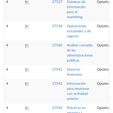
S1
4
27537
Sistemas de
Optativa
información
para el
marketing
S1
4
27538
Operaciones
Optativa
actuariales y de
seguros
S1
4
27540
Análisis contable
Optativa
de las
administraciones
públicas
S1
4
27541
Derecho
Optativa
financiero
S1
4
27542
Información
Optativa
para empresas
con actividad
exterior
S1
4
27543
Prácticas en
Optativa