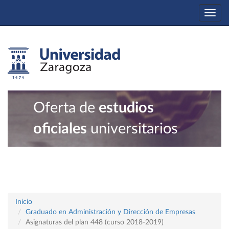
Togg
navi
Oferta de
estudios
oficiales
universitarios
Inicio
Graduado en Administración y Dirección de Empresas
Asignaturas del plan 448 (curso 2018-2019)