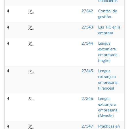
financieros
S1
4
27342
Control de
gestión
S1
4
27343
Las TIC en la
empresa
S1
4
27344
Lengua
extranjera
empresarial
(Inglés)
S1
4
27345
Lengua
extranjera
empresarial
(Francés)
S1
4
27346
Lengua
extranjera
empresarial
(Alemán)
S1
4
27347
Prácticas en