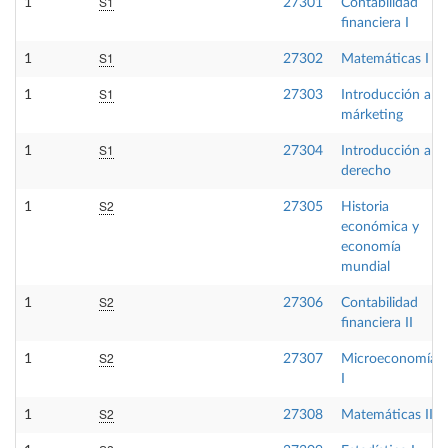
S1
1
27301
Contabilidad
financiera I
S1
1
27302
Matemáticas I
S1
1
27303
Introducción al
márketing
S1
1
27304
Introducción al
derecho
S2
1
27305
Historia
económica y
economía
mundial
S2
1
27306
Contabilidad
financiera II
S2
1
27307
Microeconomía
I
S2
1
27308
Matemáticas II