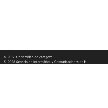
© 2026 Universidad de Zaragoza
© 2026 Servicio de Informática y Comunicaciones de la
Universidad de Zaragoza (
SICUZ
)
Universidad de Zaragoza
C/ Pedro Cerbuna, 12
ES-50009 Zaragoza
España / Spain
Tel: +34 976761000
ciu@unizar.es
Q-5018001-G