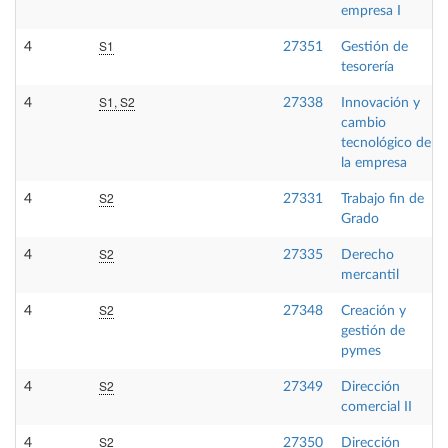
empresa I
S1
4
27351
Gestión de
tesorería
S1, S2
4
27338
Innovación y
cambio
tecnológico de
la empresa
S2
4
27331
Trabajo fin de
Grado
S2
4
27335
Derecho
mercantil
S2
4
27348
Creación y
gestión de
pymes
S2
4
27349
Dirección
comercial II
S2
4
27350
Dirección