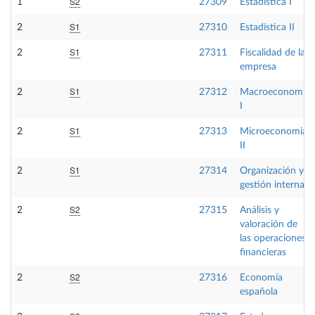
S2
1
27309
Estadística I
S1
2
27310
Estadística II
S1
2
27311
Fiscalidad de la
empresa
S1
2
27312
Macroeconomía
I
S1
2
27313
Microeconomia
II
S1
2
27314
Organización y
gestión interna
S2
2
27315
Análisis y
valoración de
las operaciones
financieras
S2
2
27316
Economía
española