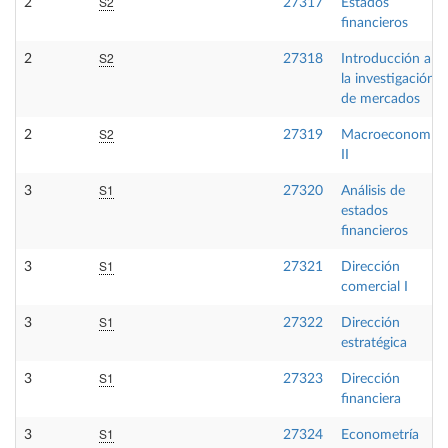
S2
2
27317
Estados
financieros
S2
2
27318
Introducción a
la investigación
de mercados
S2
2
27319
Macroeconomía
II
S1
3
27320
Análisis de
estados
financieros
S1
3
27321
Dirección
comercial I
S1
3
27322
Dirección
estratégica
S1
3
27323
Dirección
financiera
S1
3
27324
Econometría