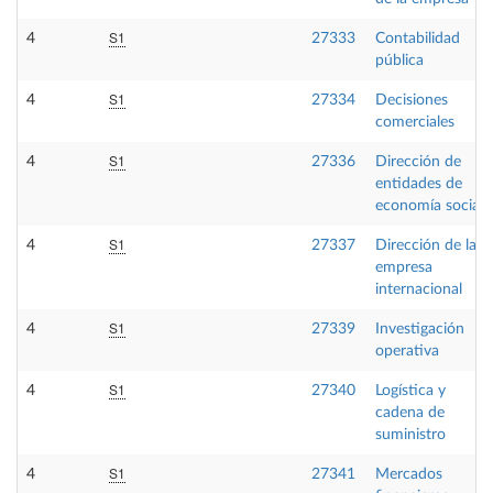
S1
4
27333
Contabilidad
pública
S1
4
27334
Decisiones
comerciales
S1
4
27336
Dirección de
entidades de
economía social
S1
4
27337
Dirección de la
empresa
internacional
S1
4
27339
Investigación
operativa
S1
4
27340
Logística y
cadena de
suministro
S1
4
27341
Mercados