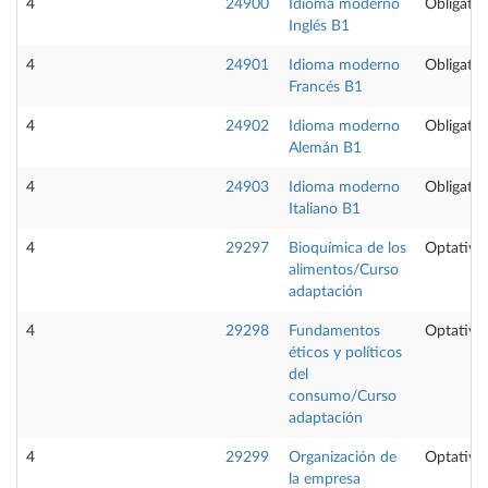
4
24900
Idioma moderno
Obligator
Inglés B1
4
24901
Idioma moderno
Obligator
Francés B1
4
24902
Idioma moderno
Obligator
Alemán B1
4
24903
Idioma moderno
Obligator
Italiano B1
4
29297
Bioquímica de los
Optativa
alimentos/Curso
adaptación
4
29298
Fundamentos
Optativa
éticos y políticos
del
consumo/Curso
adaptación
4
29299
Organización de
Optativa
la empresa