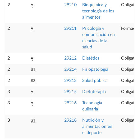
A
2
29210
Bioquímica y
Obligator
tecnología de los
alimentos
A
2
29211
Psicología y
Formació
comunicación en
ciencias de la
salud
A
2
29212
Dietética
Obligator
S1
2
29214
Fisiopatología
Obligator
S2
2
29213
Salud pública
Obligator
A
3
29215
Dietoterapia
Obligator
A
3
29216
Tecnología
Obligator
culinaria
S1
3
29218
Nutrición y
Obligator
alimentación en
el deporte