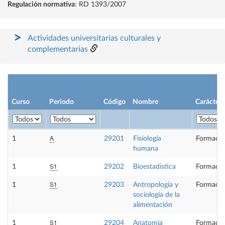
Regulación normativa
: RD 1393/2007
Actividades universitarias culturales y
complementarias
Curso
Periodo
Código
Nombre
Carácter
A
1
29201
Fisiología
Formació
humana
S1
1
29202
Bioestadística
Formació
S1
1
29203
Antropología y
Formació
sociología de la
alimentación
S1
1
29204
Anatomía
Formació