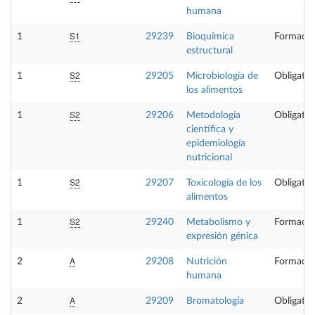
humana
S1
1
29239
Bioquímica
Formació
estructural
S2
1
29205
Microbiología de
Obligator
los alimentos
S2
1
29206
Metodología
Obligator
científica y
epidemiología
nutricional
S2
1
29207
Toxicología de los
Obligator
alimentos
S2
1
29240
Metabolismo y
Formació
expresión génica
A
2
29208
Nutrición
Formació
humana
A
2
29209
Bromatología
Obligator