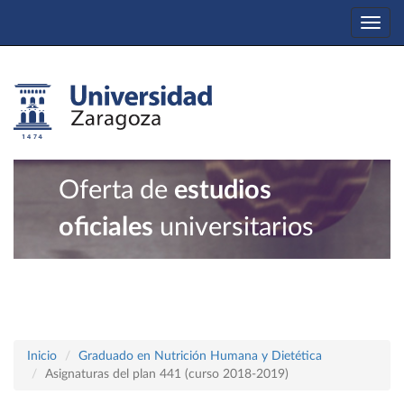
Togg
navi
Oferta de
estudios
oficiales
universitarios
Inicio
Graduado en Nutrición Humana y Dietética
Asignaturas del plan 441 (curso 2018-2019)