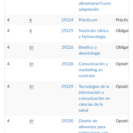
alimentaría/Curso
adaptación
A
4
29224
Prácticum
Prácticas
A
4
29225
Nutrición clínica
Obligator
y farmacología
S1
4
29226
Bioética y
Obligator
deontología
S1
4
29228
Comunicación y
Optativa
marketing en
nutrición
S1
4
29229
Tecnologías de la
Optativa
información y
comunicación en
ciencias de la
salud
S1
4
29230
Diseño de
Optativa
alimentos para