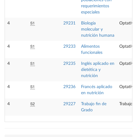
poblaciones con
requerimientos
especiales
S1
4
29231
Biología
Optativa
molecular y
nutrición humana
S1
4
29233
Alimentos
Optativa
funcionales
S1
4
29235
Inglés aplicado en
Optativa
dietética y
nutrición
S1
4
29236
Francés aplicado
Optativa
en nutrición
S2
4
29227
Trabajo fin de
Trabajo f
Grado