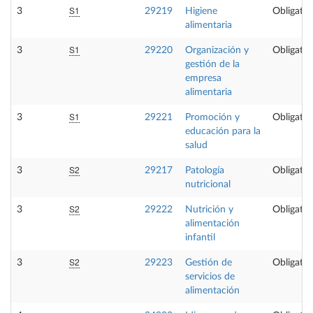
S1
3
29219
Higiene
Obligator
alimentaria
S1
3
29220
Organización y
Obligator
gestión de la
empresa
alimentaria
S1
3
29221
Promoción y
Obligator
educación para la
salud
S2
3
29217
Patología
Obligator
nutricional
S2
3
29222
Nutrición y
Obligator
alimentación
infantil
S2
3
29223
Gestión de
Obligator
servicios de
alimentación