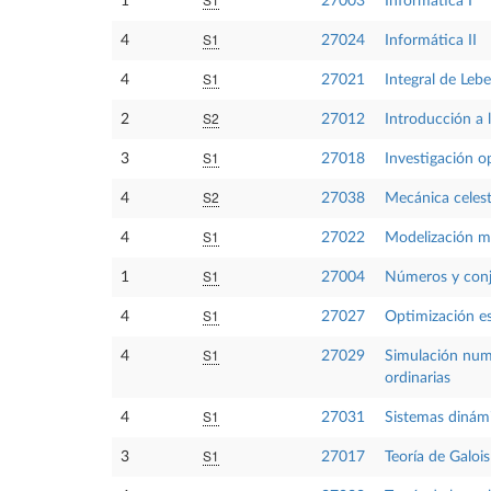
1
27003
Informática I
S1
4
27024
Informática II
S1
4
27021
Integral de Leb
S2
2
27012
Introducción a l
S1
3
27018
Investigación o
S2
4
27038
Mecánica celes
S1
4
27022
Modelización m
S1
1
27004
Números y con
S1
4
27027
Optimización es
S1
4
27029
Simulación numé
ordinarias
S1
4
27031
Sistemas dinám
S1
3
27017
Teoría de Galois