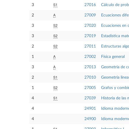
S1
3
27016
Cálculo de prob
A
2
27009
Ecuaciones dife
S2
3
27020
Ecuaciones en d
S2
3
27019
Estadística ma
S2
2
27011
Estructuras alg
A
1
27002
Física general
A
3
27013
Geometría de cu
S1
2
27010
Geometría linea
S2
1
27005
Grafos y combi
S1
4
27039
Historia de las
4
24901
Idioma modern
4
24900
Idioma moderno
S1