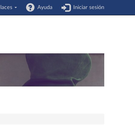
laces
Ayuda
Iniciar sesión