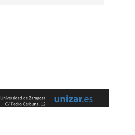
Universidad de Zaragoza
C/ Pedro Cerbuna, 12
ES-50009 Zaragoza
España / Spain
Tel: +34 976761000
ciu@unizar.es
Q-5018001-G