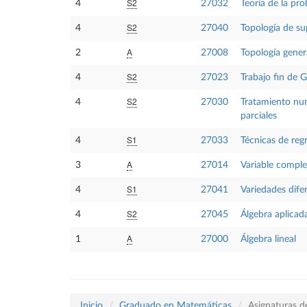
S2
4
27032
Teoría de la pro
S2
4
27040
Topología de su
A
2
27008
Topología gener
S2
4
27023
Trabajo fin de 
S2
4
27030
Tratamiento num
parciales
S1
4
27033
Técnicas de reg
A
3
27014
Variable comple
S1
4
27041
Variedades dife
S2
4
27045
Álgebra aplicad
A
1
27000
Álgebra lineal
Inicio
Graduado en Matemáticas
Asignaturas d