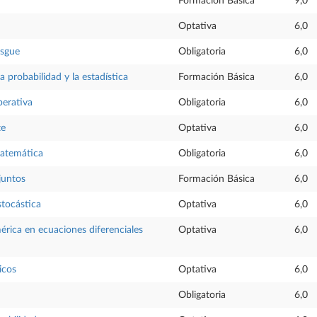
Formación Básica
9,0
Optativa
6,0
esgue
Obligatoria
6,0
a probabilidad y la estadística
Formación Básica
6,0
perativa
Obligatoria
6,0
te
Optativa
6,0
atemática
Obligatoria
6,0
juntos
Formación Básica
6,0
tocástica
Optativa
6,0
rica en ecuaciones diferenciales
Optativa
6,0
icos
Optativa
6,0
Obligatoria
6,0