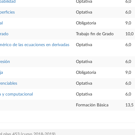
babilidad
Optativa
6,0
perficies
Optativa
6,0
al
Obligatoria
9,0
Grado
Trabajo fin de Grado
10,0
érico de las ecuaciones en derivadas
Optativa
6,0
resión
Optativa
6,0
ja
Obligatoria
9,0
renciables
Optativa
6,0
a y computacional
Optativa
6,0
Formación Básica
13,5
el plan 453 (curso 2018-2019)