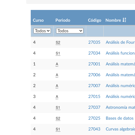
Curso
Periodo
Código
Nombre
S2
4
27035
Análisis de Four
S1
4
27034
Análisis funcion
A
1
27001
Análisis matemá
A
2
27006
Análisis matemá
A
2
27007
Análisis numéric
A
3
27015
Análisis numéric
S1
4
27037
Astronomía ma
S2
4
27025
Bases de datos 
S1
4
27043
Curvas algebrai