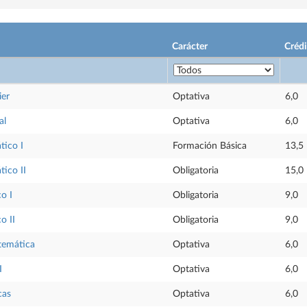
Carácter
Crédi
ier
Optativa
6,0
al
Optativa
6,0
tico I
Formación Básica
13,5
tico II
Obligatoria
15,0
o I
Obligatoria
9,0
o II
Obligatoria
9,0
temática
Optativa
6,0
I
Optativa
6,0
cas
Optativa
6,0