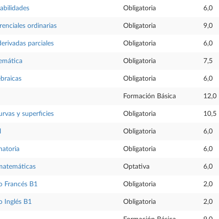
abilidades
Obligatoria
6,0
renciales ordinarias
Obligatoria
9,0
erivadas parciales
Obligatoria
6,0
temática
Obligatoria
7,5
ebraicas
Obligatoria
6,0
Formación Básica
12,0
rvas y superficies
Obligatoria
10,5
l
Obligatoria
6,0
natoria
Obligatoria
6,0
 matemáticas
Optativa
6,0
o Francés B1
Obligatoria
2,0
 Inglés B1
Obligatoria
2,0