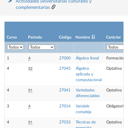
Actividades universitarias culturales y
complementarias
Curso
Periodo
Código
Nombre
Carácter
A
1
27000
Álgebra lineal
Formación B
S2
4
27045
Álgebra
Optativa
aplicada y
computacional
S1
4
27041
Variedades
Optativa
diferenciables
A
3
27014
Variable
Obligatoria
compleja
S1
4
27033
Técnicas de
Optativa