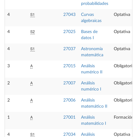
probabilidades
S1
4
27043
Curvas
Optativa
algebraicas
S2
4
27025
Bases de
Optativa
datos I
S1
4
27037
Astronomía
Optativa
matemática
A
3
27015
Análisis
Obligatoria
numérico II
A
2
27007
Análisis
Obligatoria
numérico I
A
2
27006
Análisis
Obligatoria
matemático II
A
1
27001
Análisis
Formación B
matemático I
S1
4
27034
Análisis
Optativa