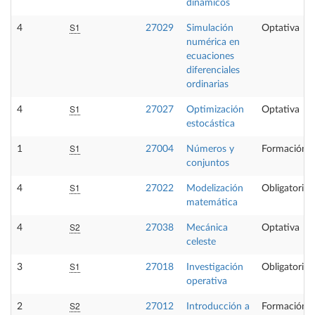
dinámicos
S1
4
27029
Simulación
Optativa
numérica en
ecuaciones
diferenciales
ordinarias
S1
4
27027
Optimización
Optativa
estocástica
S1
1
27004
Números y
Formación B
conjuntos
S1
4
27022
Modelización
Obligatoria
matemática
S2
4
27038
Mecánica
Optativa
celeste
S1
3
27018
Investigación
Obligatoria
operativa
S2
2
27012
Introducción a
Formación B