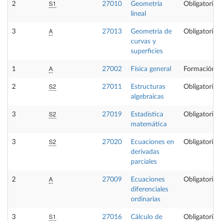
S1
2
27010
Geometría
Obligatoria
lineal
A
3
27013
Geometría de
Obligatoria
curvas y
superficies
A
1
27002
Física general
Formación B
S2
2
27011
Estructuras
Obligatoria
algebraicas
S2
3
27019
Estadística
Obligatoria
matemática
S2
3
27020
Ecuaciones en
Obligatoria
derivadas
parciales
A
2
27009
Ecuaciones
Obligatoria
diferenciales
ordinarias
S1
3
27016
Cálculo de
Obligatoria