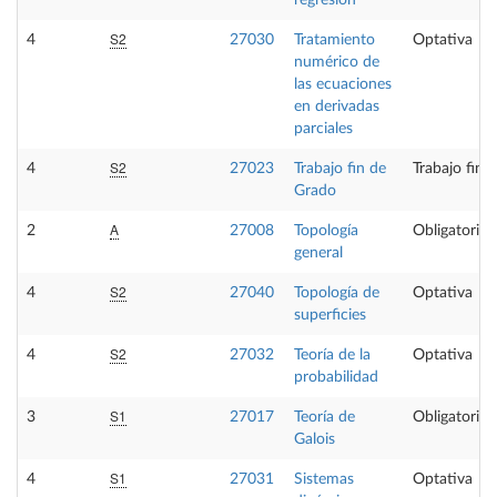
regresión
S2
4
27030
Tratamiento
Optativa
numérico de
las ecuaciones
en derivadas
parciales
S2
4
27023
Trabajo fin de
Trabajo fin 
Grado
A
2
27008
Topología
Obligatoria
general
S2
4
27040
Topología de
Optativa
superficies
S2
4
27032
Teoría de la
Optativa
probabilidad
S1
3
27017
Teoría de
Obligatoria
Galois
S1
4
27031
Sistemas
Optativa