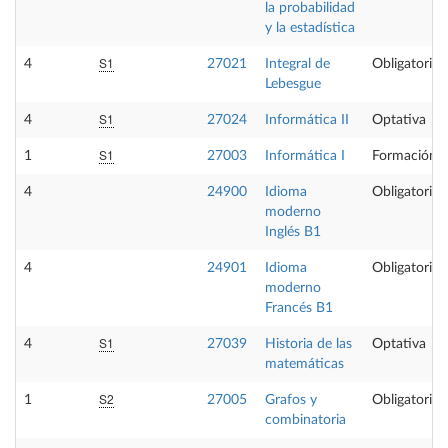
la probabilidad
y la estadística
S1
4
27021
Integral de
Obligatoria
Lebesgue
S1
4
27024
Informática II
Optativa
S1
1
27003
Informática I
Formación B
4
24900
Idioma
Obligatoria
moderno
Inglés B1
4
24901
Idioma
Obligatoria
moderno
Francés B1
S1
4
27039
Historia de las
Optativa
matemáticas
S2
1
27005
Grafos y
Obligatoria
combinatoria