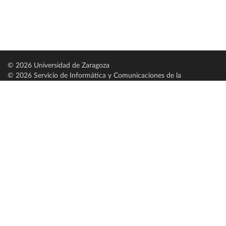
© 2026 Universidad de Zaragoza
© 2026 Servicio de Informática y Comunicaciones de la
Universidad de Zaragoza (
SICUZ
)
Universidad de Zaragoza
C/ Pedro Cerbuna, 12
ES-50009 Zaragoza
España / Spain
Tel: +34 976761000
ciu@unizar.es
Q-5018001-G
Servido por nodo: estudios
Aviso legal
|
Condiciones generales de uso
|
Política de privacidad